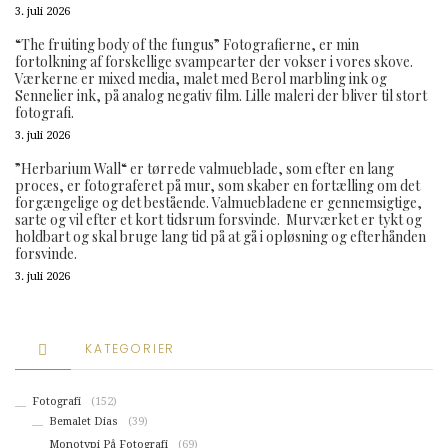
3. juli 2026
“The fruiting body of the fungus” Fotografierne, er min
fortolkning af forskellige svampearter der vokser i vores skove.
Værkerne er mixed media, malet med Berol marbling ink og
Sennelier ink, på analog negativ film. Lille maleri der bliver til stort
fotografi.
3. juli 2026
”Herbarium Wall“ er tørrede valmueblade, som efter en lang
proces, er fotograferet på mur, som skaber en fortælling om det
forgængelige og det bestående. Valmuebladene er gennemsigtige,
sarte og vil efter et kort tidsrum forsvinde. Murværket er tykt og
holdbart og skal bruge lang tid på at gå i opløsning og efterhånden
forsvinde.
3. juli 2026
KATEGORIER
Fotografi
(152)
Bemalet Dias
(39)
Monotypi På Fotografi
(69)