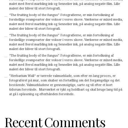
malet med Berol marbling ink og Sennelier ink, på analog negativ film. Lille
maleri der bliver til stort fotografi.
“The fruiting body of the fungus” Fotografierne, er min fortolkning af
forskellige svampearter der vokser i vores skove. Værkerne er mixed media,
malet med Berol marbling ink og Sennelier ink, på analog negativ film. Lille
maleri der bliver til stort fotografi.
“The fruiting body of the fungus” Fotografierne, er min fortolkning af
forskellige svampearter der vokser i vores skove. Værkerne er mixed media,
malet med Berol marbling ink og Sennelier ink, på analog negativ film. Lille
maleri der bliver til stort fotografi.
“The fruiting body of the fungus” Fotografierne, er min fortolkning af
forskellige svampearter der vokser i vores skove. Værkerne er mixed media,
malet med Berol marbling ink og Sennelier ink, på analog negativ film. Lille
maleri der bliver til stort fotografi.
”Herbarium Wall“ er tørrede valmueblade, som efter en lang proces, er
fotograferet på mur, som skaber en fortælling om det forgængelige og det
bestående. Valmuebladene er gennemsigtige, sarte og vil efter et kort
tidsrum forsvinde. Murværket er tykt og holdbart og skal bruge lang tid på
at gå i opløsning og efterhånden forsvinde.
Recent Comments