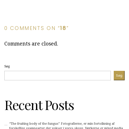
0 COMMENTS ON “
18
”
Comments are closed.
Søg
Søg
Recent Posts
“The fruiting body of the fungus” Fotografierne, er min fortolkning af
forskellige svampearter der vokser i vores skove. Værkerne er mixed media,