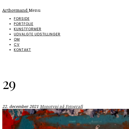
Arthovmand
Menu
FORSIDE
PORTFOLIE
KUNSTFORMER
UDVALGTE UDSTILLINGER
OM
CV
KONTAKT
29
22. december 2021
Monotypi på Fotografi