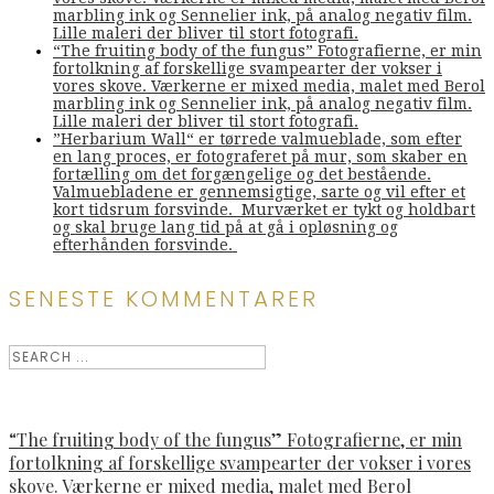
marbling ink og Sennelier ink, på analog negativ film.
Lille maleri der bliver til stort fotografi.
“The fruiting body of the fungus” Fotografierne, er min
fortolkning af forskellige svampearter der vokser i
vores skove. Værkerne er mixed media, malet med Berol
marbling ink og Sennelier ink, på analog negativ film.
Lille maleri der bliver til stort fotografi.
”Herbarium Wall“ er tørrede valmueblade, som efter
en lang proces, er fotograferet på mur, som skaber en
fortælling om det forgængelige og det bestående.
Valmuebladene er gennemsigtige, sarte og vil efter et
kort tidsrum forsvinde. Murværket er tykt og holdbart
og skal bruge lang tid på at gå i opløsning og
efterhånden forsvinde.
SENESTE KOMMENTARER
“The fruiting body of the fungus” Fotografierne, er min
fortolkning af forskellige svampearter der vokser i vores
skove. Værkerne er mixed media, malet med Berol