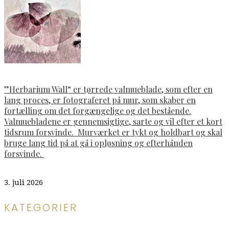
”Herbarium Wall“ er tørrede valmueblade, som efter en
lang proces, er fotograferet på mur, som skaber en
fortælling om det forgængelige og det bestående.
Valmuebladene er gennemsigtige, sarte og vil efter et kort
tidsrum forsvinde. Murværket er tykt og holdbart og skal
bruge lang tid på at gå i opløsning og efterhånden
forsvinde.
3. juli 2026
KATEGORIER