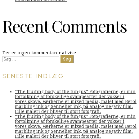
Recent Comments
Der er ingen kommentarer at vise.
Søg
efter:
SENESTE INDLÆG
“The fruiting body of the fungus” Fotografierne, er min
fortolkning af forskellige svampearter der vokser i
vores skove. Værkerne er mixed media, malet med Berol
marbling ink og Sennelier ink, på analog negativ film.
Lille maleri der bliver til stort fotografi.
“The fruiting body of the fungus” Fotografierne, er min
fortolkning af forskellige svampearter der vokser i
vores skove. Værkerne er mixed media, malet med Berol
marbling ink og Sennelier ink, på analog negativ film.
Lille maleri der bliver til stort fotografi.