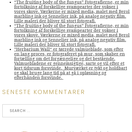
“The fruiting body of the fungus” Fotografierne, er min
fortolkning af forskellige svampearter der vokser i
vores skove. Værkerne er mixed media, malet med Berol
marbling ink og Sennelier ink, på analog negativ film.
Lille maleri der bliver til stort fotografi.
“The fruiting body of the fungus” Fotografierne, er min
fortolkning af forskellige svampearter der vokser i
vores skove. Værkerne er mixed media, malet med Berol
marbling ink og Sennelier ink, på analog negativ film.
Lille maleri der bliver til stort fotografi.
”Herbarium Wall“ er tørrede valmueblade, som efter
en lang proces, er fotograferet på mur, som skaber en
fortælling om det forgængelige og det bestående.
Valmuebladene er gennemsigtige, sarte og vil efter et
kort tidsrum forsvinde. Murværket er tykt og holdbart
og skal bruge lang tid på at gå i opløsning og
efterhånden forsvinde.
SENESTE KOMMENTARER