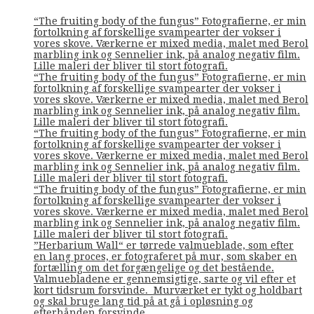
“The fruiting body of the fungus” Fotografierne, er min
fortolkning af forskellige svampearter der vokser i
vores skove. Værkerne er mixed media, malet med Berol
marbling ink og Sennelier ink, på analog negativ film.
Lille maleri der bliver til stort fotografi.
“The fruiting body of the fungus” Fotografierne, er min
fortolkning af forskellige svampearter der vokser i
vores skove. Værkerne er mixed media, malet med Berol
marbling ink og Sennelier ink, på analog negativ film.
Lille maleri der bliver til stort fotografi.
“The fruiting body of the fungus” Fotografierne, er min
fortolkning af forskellige svampearter der vokser i
vores skove. Værkerne er mixed media, malet med Berol
marbling ink og Sennelier ink, på analog negativ film.
Lille maleri der bliver til stort fotografi.
“The fruiting body of the fungus” Fotografierne, er min
fortolkning af forskellige svampearter der vokser i
vores skove. Værkerne er mixed media, malet med Berol
marbling ink og Sennelier ink, på analog negativ film.
Lille maleri der bliver til stort fotografi.
”Herbarium Wall“ er tørrede valmueblade, som efter
en lang proces, er fotograferet på mur, som skaber en
fortælling om det forgængelige og det bestående.
Valmuebladene er gennemsigtige, sarte og vil efter et
kort tidsrum forsvinde. Murværket er tykt og holdbart
og skal bruge lang tid på at gå i opløsning og
efterhånden forsvinde.