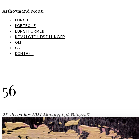
Arthovmand
Menu
FORSIDE
PORTFOLIE
KUNSTFORMER
UDVALGTE UDSTILLINGER
OM
CV
KONTAKT
56
23. december 2021
Monotypi på Fotografi