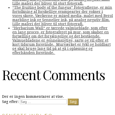
Lille maleri der bliver til stort fotografi.
“The fruiting body of the fungus” Fotografierne, er min
fortolkning af forskellige svampearter der vokser i
vores skove. Værkerne er mixed media, malet med Berol
marbling ink og Sennelier ink, på analog negativ film.
Lille maleri der bliver til stort fotografi.
”Herbarium Wall“ er tørrede valmueblade, som efter
en lang proces, er fotograferet på mur, som skaber en
fortælling om det forgængelige og det bestående.
Valmuebladene er gennemsigtige, sarte og vil efter et
kort tidsrum forsvinde. Murværket er tykt og holdbart
og skal bruge lang tid på at gå i opløsning og
efterhånden forsvinde.
Recent Comments
Der er ingen kommentarer at vise.
Søg efter: