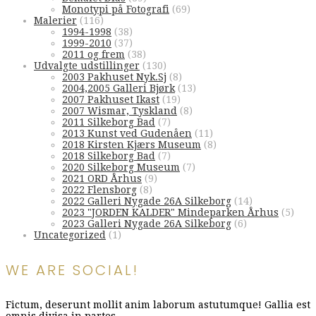
Monotypi på Fotografi
(69)
Malerier
(116)
1994-1998
(38)
1999-2010
(37)
2011 og frem
(38)
Udvalgte udstillinger
(130)
2003 Pakhuset Nyk.Sj
(8)
2004,2005 Galleri Bjørk
(13)
2007 Pakhuset Ikast
(19)
2007 Wismar, Tyskland
(8)
2011 Silkeborg Bad
(7)
2013 Kunst ved Gudenåen
(11)
2018 Kirsten Kjærs Museum
(8)
2018 Silkeborg Bad
(7)
2020 Silkeborg Museum
(7)
2021 ORD Århus
(9)
2022 Flensborg
(8)
2022 Galleri Nygade 26A Silkeborg
(14)
2023 "JORDEN KALDER" Mindeparken Århus
(5)
2023 Galleri Nygade 26A Silkeborg
(6)
Uncategorized
(1)
WE ARE SOCIAL!
Fictum, deserunt mollit anim laborum astutumque! Gallia est