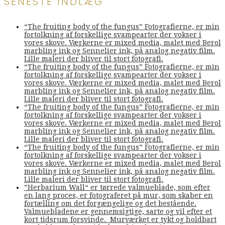
SENESTE INDLÆG
“The fruiting body of the fungus” Fotografierne, er min
fortolkning af forskellige svampearter der vokser i
vores skove. Værkerne er mixed media, malet med Berol
marbling ink og Sennelier ink, på analog negativ film.
Lille maleri der bliver til stort fotografi.
“The fruiting body of the fungus” Fotografierne, er min
fortolkning af forskellige svampearter der vokser i
vores skove. Værkerne er mixed media, malet med Berol
marbling ink og Sennelier ink, på analog negativ film.
Lille maleri der bliver til stort fotografi.
“The fruiting body of the fungus” Fotografierne, er min
fortolkning af forskellige svampearter der vokser i
vores skove. Værkerne er mixed media, malet med Berol
marbling ink og Sennelier ink, på analog negativ film.
Lille maleri der bliver til stort fotografi.
“The fruiting body of the fungus” Fotografierne, er min
fortolkning af forskellige svampearter der vokser i
vores skove. Værkerne er mixed media, malet med Berol
marbling ink og Sennelier ink, på analog negativ film.
Lille maleri der bliver til stort fotografi.
”Herbarium Wall“ er tørrede valmueblade, som efter
en lang proces, er fotograferet på mur, som skaber en
fortælling om det forgængelige og det bestående.
Valmuebladene er gennemsigtige, sarte og vil efter et
kort tidsrum forsvinde. Murværket er tykt og holdbart