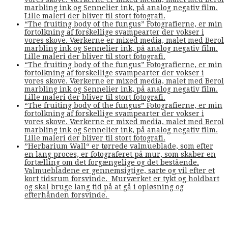
marbling ink og Sennelier ink, på analog negativ film.
Lille maleri der bliver til stort fotografi.
“The fruiting body of the fungus” Fotografierne, er min
fortolkning af forskellige svampearter der vokser i
vores skove. Værkerne er mixed media, malet med Berol
marbling ink og Sennelier ink, på analog negativ film.
Lille maleri der bliver til stort fotografi.
“The fruiting body of the fungus” Fotografierne, er min
fortolkning af forskellige svampearter der vokser i
vores skove. Værkerne er mixed media, malet med Berol
marbling ink og Sennelier ink, på analog negativ film.
Lille maleri der bliver til stort fotografi.
“The fruiting body of the fungus” Fotografierne, er min
fortolkning af forskellige svampearter der vokser i
vores skove. Værkerne er mixed media, malet med Berol
marbling ink og Sennelier ink, på analog negativ film.
Lille maleri der bliver til stort fotografi.
”Herbarium Wall“ er tørrede valmueblade, som efter
en lang proces, er fotograferet på mur, som skaber en
fortælling om det forgængelige og det bestående.
Valmuebladene er gennemsigtige, sarte og vil efter et
kort tidsrum forsvinde. Murværket er tykt og holdbart
og skal bruge lang tid på at gå i opløsning og
efterhånden forsvinde.