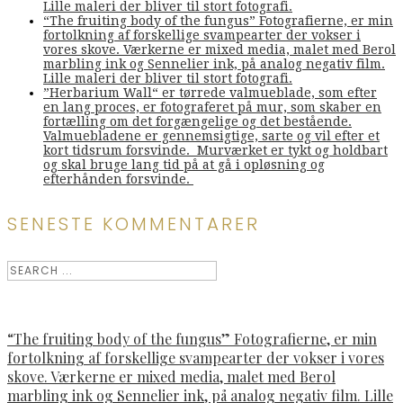
Lille maleri der bliver til stort fotografi.
“The fruiting body of the fungus” Fotografierne, er min
fortolkning af forskellige svampearter der vokser i
vores skove. Værkerne er mixed media, malet med Berol
marbling ink og Sennelier ink, på analog negativ film.
Lille maleri der bliver til stort fotografi.
”Herbarium Wall“ er tørrede valmueblade, som efter
en lang proces, er fotograferet på mur, som skaber en
fortælling om det forgængelige og det bestående.
Valmuebladene er gennemsigtige, sarte og vil efter et
kort tidsrum forsvinde. Murværket er tykt og holdbart
og skal bruge lang tid på at gå i opløsning og
efterhånden forsvinde.
SENESTE KOMMENTARER
“The fruiting body of the fungus” Fotografierne, er min
fortolkning af forskellige svampearter der vokser i vores
skove. Værkerne er mixed media, malet med Berol
marbling ink og Sennelier ink, på analog negativ film. Lille