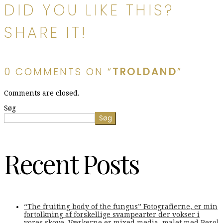
DID YOU LIKE THIS?
SHARE IT!
0 COMMENTS ON “
TROLDAND
”
Comments are closed.
Søg
Søg
Recent Posts
“The fruiting body of the fungus” Fotografierne, er min
fortolkning af forskellige svampearter der vokser i
vores skove. Værkerne er mixed media, malet med Berol