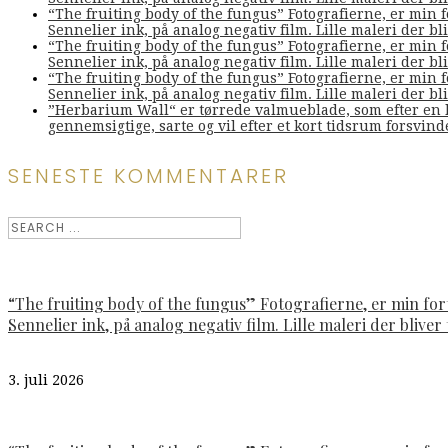
“The fruiting body of the fungus” Fotografierne, er min 
Sennelier ink, på analog negativ film. Lille maleri der bliv
“The fruiting body of the fungus” Fotografierne, er min 
Sennelier ink, på analog negativ film. Lille maleri der bliv
“The fruiting body of the fungus” Fotografierne, er min 
Sennelier ink, på analog negativ film. Lille maleri der bliv
”Herbarium Wall“ er tørrede valmueblade, som efter en l
gennemsigtige, sarte og vil efter et kort tidsrum forsvin
SENESTE KOMMENTARER
“The fruiting body of the fungus” Fotografierne, er min fo
Sennelier ink, på analog negativ film. Lille maleri der bliver t
3. juli 2026