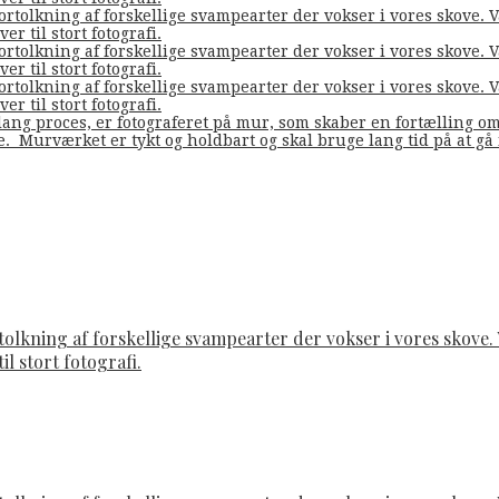
fortolkning af forskellige svampearter der vokser i vores skove
er til stort fotografi.
fortolkning af forskellige svampearter der vokser i vores skove
er til stort fotografi.
fortolkning af forskellige svampearter der vokser i vores skove
er til stort fotografi.
ang proces, er fotograferet på mur, som skaber en fortælling o
de. Murværket er tykt og holdbart og skal bruge lang tid på at g
rtolkning af forskellige svampearter der vokser i vores skov
il stort fotografi.