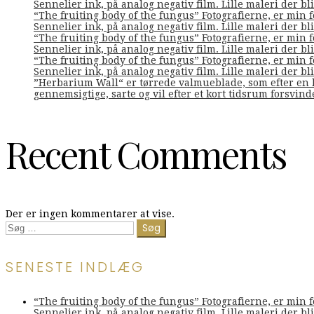
Sennelier ink, på analog negativ film. Lille maleri der bliv
“The fruiting body of the fungus” Fotografierne, er min 
Sennelier ink, på analog negativ film. Lille maleri der bliv
“The fruiting body of the fungus” Fotografierne, er min 
Sennelier ink, på analog negativ film. Lille maleri der bliv
“The fruiting body of the fungus” Fotografierne, er min 
Sennelier ink, på analog negativ film. Lille maleri der bliv
”Herbarium Wall“ er tørrede valmueblade, som efter en l
gennemsigtige, sarte og vil efter et kort tidsrum forsvin
Recent Comments
Der er ingen kommentarer at vise.
Søg
efter:
SENESTE INDLÆG
“The fruiting body of the fungus” Fotografierne, er min 
Sennelier ink, på analog negativ film. Lille maleri der bliv