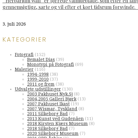
”Herbarium Wall“ er tørrede valmueblade, som efter en lan
gennemsigtige, sarte og vil efter et kort tidsrum forsvinde
3. juli 2026
KATEGORIER
Fotografi
(152)
Bemalet Dias
(39)
Monotypi på Fotografi
(69)
Malerier
(116)
1994-1998
(38)
1999-2010
(37)
2011 og frem
(38)
Udvalgte udstillinger
(130)
2003 Pakhuset Nyk.Sj
(8)
2004,2005 Galleri Bjørk
(13)
2007 Pakhuset Ikast
(19)
2007 Wismar, Tyskland
(8)
2011 Silkeborg Bad
(7)
2013 Kunst ved Gudenåen
(11)
2018 Kirsten Kjærs Museum
(8)
2018 Silkeborg Bad
(7)
2020 Silkeborg Museum
(7)