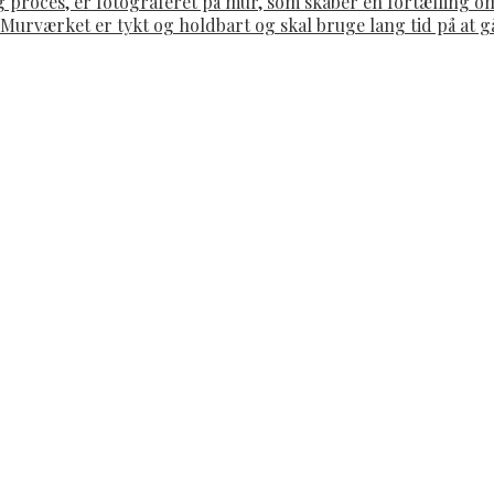
g proces, er fotograferet på mur, som skaber en fortælling 
. Murværket er tykt og holdbart og skal bruge lang tid på at 