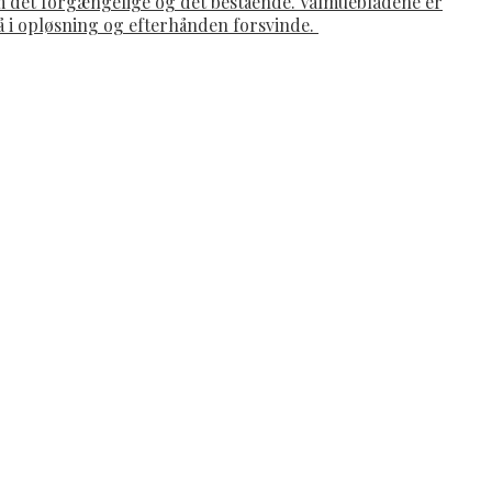
om det forgængelige og det bestående. Valmuebladene er
gå i opløsning og efterhånden forsvinde.