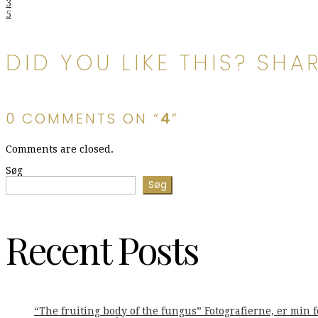
Indlægsnavigation
3
5
DID YOU LIKE THIS? SHAR
0 COMMENTS ON “
4
”
Comments are closed.
Søg
Søg
Recent Posts
“The fruiting body of the fungus” Fotografierne, er min 