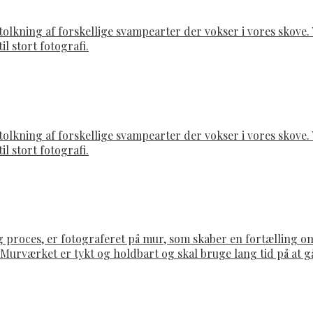
rtolkning af forskellige svampearter der vokser i vores skov
il stort fotografi.
rtolkning af forskellige svampearter der vokser i vores skov
il stort fotografi.
g proces, er fotograferet på mur, som skaber en fortælling 
. Murværket er tykt og holdbart og skal bruge lang tid på at 