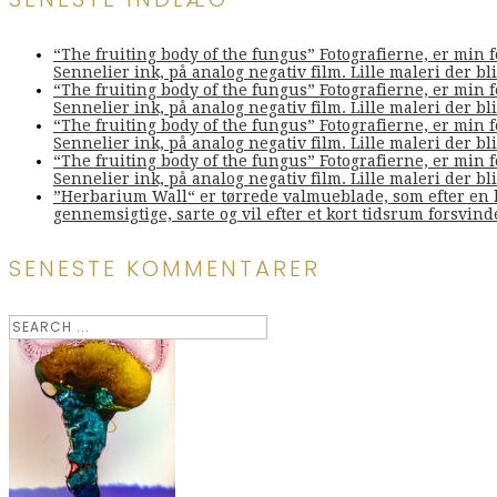
“The fruiting body of the fungus” Fotografierne, er min 
Sennelier ink, på analog negativ film. Lille maleri der bliv
“The fruiting body of the fungus” Fotografierne, er min 
Sennelier ink, på analog negativ film. Lille maleri der bliv
“The fruiting body of the fungus” Fotografierne, er min 
Sennelier ink, på analog negativ film. Lille maleri der bliv
“The fruiting body of the fungus” Fotografierne, er min 
Sennelier ink, på analog negativ film. Lille maleri der bliv
”Herbarium Wall“ er tørrede valmueblade, som efter en l
gennemsigtige, sarte og vil efter et kort tidsrum forsvin
SENESTE KOMMENTARER