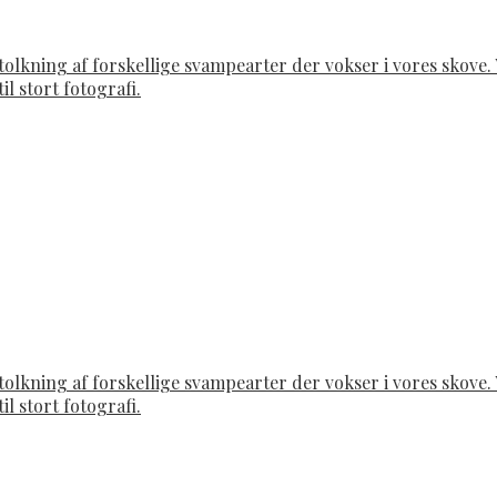
rtolkning af forskellige svampearter der vokser i vores skov
il stort fotografi.
rtolkning af forskellige svampearter der vokser i vores skov
il stort fotografi.