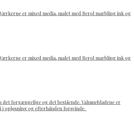
e. Værkerne er mixed media, malet med Berol marbling ink og
e. Værkerne er mixed media, malet med Berol marbling ink og
om det forgængelige og det bestående. Valmuebladene er
gå i opløsning og efterhånden forsvinde.