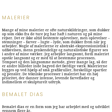
MALERIER
Mange af mine malerier er ofte naturskildringer, som dukker
op som ekko fra de ture jeg har haft i naturen og på mine
rejser. Det er ikke altid bestemte oplevelser, men oplevelser –
stemninger – farver – lugte – lyde, som dukker frem når jeg
arbejder. Nogle af malerierne er abstrakt-ekspressionistisk i
udførelsen, mens genkendelige og naturalistiske figurer ses
i andre af mine værker. Jeg arbejder langsomt, fordi maleriet
opstår langsomt og er med til at bestemme processen.
Tempoet og den langsomme metode, giver mange lag, så der
er andre billeder inde bagved det færdige værk. Malerierne
bygges op ved hjælp af små grafikruller, forskellige spartler
og pensler. De tekniske processer i maleriet har en høj
prioritet, der danner intense, levende farveflader og
indimellem et skulpturelt udtryk.
BEMALET DIAS
Bemalet dias er en form som jeg har arbejdet med og udviklet
gennem flere år.