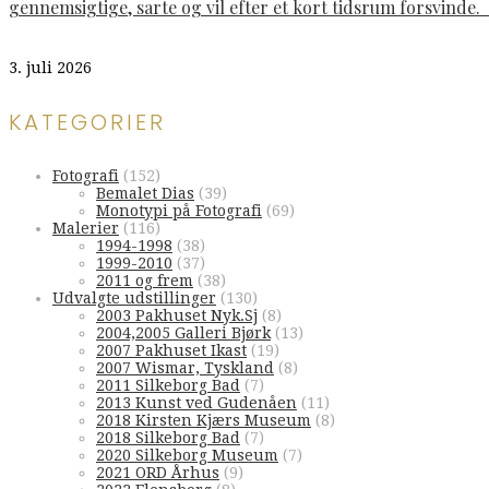
gennemsigtige, sarte og vil efter et kort tidsrum forsvinde
3. juli 2026
KATEGORIER
Fotografi
(152)
Bemalet Dias
(39)
Monotypi på Fotografi
(69)
Malerier
(116)
1994-1998
(38)
1999-2010
(37)
2011 og frem
(38)
Udvalgte udstillinger
(130)
2003 Pakhuset Nyk.Sj
(8)
2004,2005 Galleri Bjørk
(13)
2007 Pakhuset Ikast
(19)
2007 Wismar, Tyskland
(8)
2011 Silkeborg Bad
(7)
2013 Kunst ved Gudenåen
(11)
2018 Kirsten Kjærs Museum
(8)
2018 Silkeborg Bad
(7)
2020 Silkeborg Museum
(7)
2021 ORD Århus
(9)