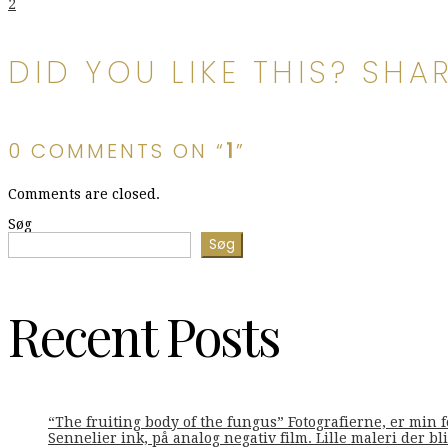
Indlægsnavigation
2
DID YOU LIKE THIS? SHAR
0 COMMENTS ON “
1
”
Comments are closed.
Søg
Søg
Recent Posts
“The fruiting body of the fungus” Fotografierne, er min 
Sennelier ink, på analog negativ film. Lille maleri der bliv