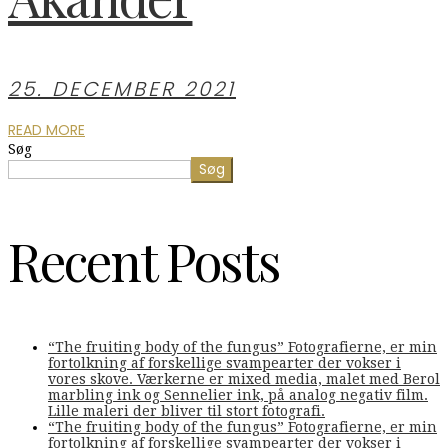
25. DECEMBER 2021
READ MORE
Søg
Søg
Recent Posts
“The fruiting body of the fungus” Fotografierne, er min
fortolkning af forskellige svampearter der vokser i
vores skove. Værkerne er mixed media, malet med Berol
marbling ink og Sennelier ink, på analog negativ film.
Lille maleri der bliver til stort fotografi.
“The fruiting body of the fungus” Fotografierne, er min
fortolkning af forskellige svampearter der vokser i