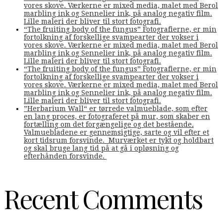
vores skove. Værkerne er mixed media, malet med Berol
marbling ink og Sennelier ink, på analog negativ film.
Lille maleri der bliver til stort fotografi.
“The fruiting body of the fungus” Fotografierne, er min
fortolkning af forskellige svampearter der vokser i
vores skove. Værkerne er mixed media, malet med Berol
marbling ink og Sennelier ink, på analog negativ film.
Lille maleri der bliver til stort fotografi.
“The fruiting body of the fungus” Fotografierne, er min
fortolkning af forskellige svampearter der vokser i
vores skove. Værkerne er mixed media, malet med Berol
marbling ink og Sennelier ink, på analog negativ film.
Lille maleri der bliver til stort fotografi.
”Herbarium Wall“ er tørrede valmueblade, som efter
en lang proces, er fotograferet på mur, som skaber en
fortælling om det forgængelige og det bestående.
Valmuebladene er gennemsigtige, sarte og vil efter et
kort tidsrum forsvinde. Murværket er tykt og holdbart
og skal bruge lang tid på at gå i opløsning og
efterhånden forsvinde.
Recent Comments