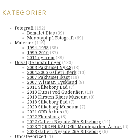
KATEGORIER
Fotografi
(152)
Bemalet Dias
(39)
Monotypi på Fotografi
(69)
Malerier
(116)
1994-1998
(38)
1999-2010
(37)
2011 og frem
(38)
Udvalgte udstillinger
(130)
2003 Pakhuset Nyk.Sj
(8)
2004,2005 Galleri Bjørk
(13)
2007 Pakhuset Ikast
(19)
2007 Wismar, Tyskland
(8)
2011 Silkeborg Bad
(7)
2013 Kunst ved Gudenåen
(11)
2018 Kirsten Kjærs Museum
(8)
2018 Silkeborg Bad
(7)
2020 Silkeborg Museum
(7)
2021 ORD Århus
(9)
2022 Flensborg
(8)
2022 Galleri Nygade 26A Silkeborg
(14)
2023 "JORDEN KALDER" Mindeparken Århus
(5)
2023 Galleri Nygade 26A Silkeborg
(6)
Uncategorized
(1)