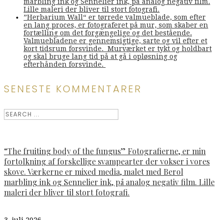
marbling ink og Sennelier ink, på analog negativ film.
Lille maleri der bliver til stort fotografi.
”Herbarium Wall“ er tørrede valmueblade, som efter
en lang proces, er fotograferet på mur, som skaber en
fortælling om det forgængelige og det bestående.
Valmuebladene er gennemsigtige, sarte og vil efter et
kort tidsrum forsvinde. Murværket er tykt og holdbart
og skal bruge lang tid på at gå i opløsning og
efterhånden forsvinde.
SENESTE KOMMENTARER
“The fruiting body of the fungus” Fotografierne, er min
fortolkning af forskellige svampearter der vokser i vores
skove. Værkerne er mixed media, malet med Berol
marbling ink og Sennelier ink, på analog negativ film. Lille
maleri der bliver til stort fotografi.
3. juli 2026