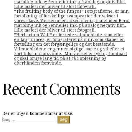
marbling ink og Sennelier ink, på analog negativ film.
Lille maleri der bliver til stort fotografi.
“The fruiting body of the fungus” Fotografierne, er min
fortolkning af forskellige svampearter der vokser i
vores skove. Værkerne er mixed media, malet med Berol
marbling ink og Sennelier ink, på analog negativ film.
Lille maleri der bliver til stort fotografi.
”Herbarium Wall“ er tørrede valmueblade, som efter
en lang proces, er fotograferet på mur, som skaber en
fortælling om det forgængelige og det bestående.
Valmuebladene er gennemsigtige, sarte og vil efter et
kort tidsrum forsvinde. Murværket er tykt og holdbart
og skal bruge lang tid på at gå i opløsning og
efterhånden forsvinde.
Recent Comments
Der er ingen kommentarer at vise.
Søg
efter: