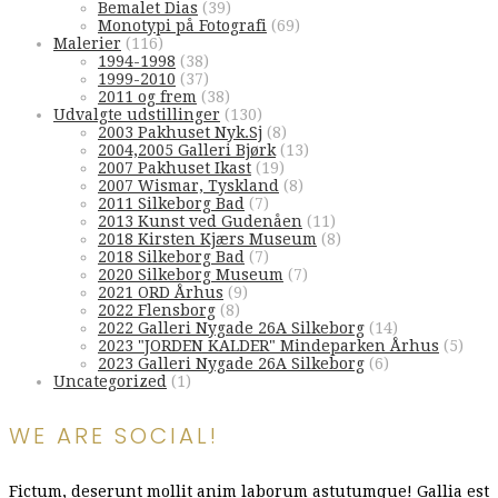
Bemalet Dias
(39)
Monotypi på Fotografi
(69)
Malerier
(116)
1994-1998
(38)
1999-2010
(37)
2011 og frem
(38)
Udvalgte udstillinger
(130)
2003 Pakhuset Nyk.Sj
(8)
2004,2005 Galleri Bjørk
(13)
2007 Pakhuset Ikast
(19)
2007 Wismar, Tyskland
(8)
2011 Silkeborg Bad
(7)
2013 Kunst ved Gudenåen
(11)
2018 Kirsten Kjærs Museum
(8)
2018 Silkeborg Bad
(7)
2020 Silkeborg Museum
(7)
2021 ORD Århus
(9)
2022 Flensborg
(8)
2022 Galleri Nygade 26A Silkeborg
(14)
2023 "JORDEN KALDER" Mindeparken Århus
(5)
2023 Galleri Nygade 26A Silkeborg
(6)
Uncategorized
(1)
WE ARE SOCIAL!
Fictum, deserunt mollit anim laborum astutumque! Gallia est