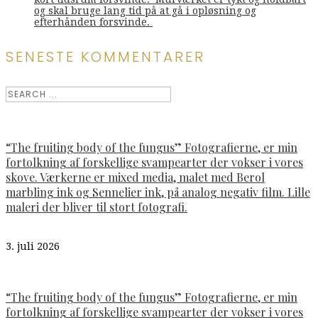
og skal bruge lang tid på at gå i opløsning og
efterhånden forsvinde.
SENESTE KOMMENTARER
“The fruiting body of the fungus” Fotografierne, er min
fortolkning af forskellige svampearter der vokser i vores
skove. Værkerne er mixed media, malet med Berol
marbling ink og Sennelier ink, på analog negativ film. Lille
maleri der bliver til stort fotografi.
3. juli 2026
“The fruiting body of the fungus” Fotografierne, er min
fortolkning af forskellige svampearter der vokser i vores