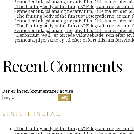
Sennelier ink, på analog negativ film. Lille maleri der bliv
“The fruiting body of the fungus” Fotografierne, er min 
Sennelier ink, på analog negativ film. Lille maleri der bliv
“The fruiting body of the fungus” Fotografierne, er min 
Sennelier ink, på analog negativ film. Lille maleri der bliv
“The fruiting body of the fungus” Fotografierne, er min 
Sennelier ink, på analog negativ film. Lille maleri der bliv
”Herbarium Wall“ er tørrede valmueblade, som efter en l
gennemsigtige, sarte og vil efter et kort tidsrum forsvin
Recent Comments
Der er ingen kommentarer at vise.
Søg
efter:
SENESTE INDLÆG
“The fruiting body of the fungus” Fotografierne, er min 
Sennelier ink, på analog negativ film. Lille maleri der bliv