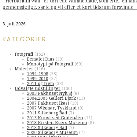
”Herbarium Wall“ er tørrede valmueblade, som efter en lan
gennemsigtige, sarte og vil efter et kort tidsrum forsvinde
3. juli 2026
KATEGORIER
Fotografi
(152)
Bemalet Dias
(39)
Monotypi på Fotografi
(69)
Malerier
(116)
1994-1998
(38)
1999-2010
(37)
2011 og frem
(38)
Udvalgte udstillinger
(130)
2003 Pakhuset Nyk.Sj
(8)
2004,2005 Galleri Bjørk
(13)
2007 Pakhuset Ikast
(19)
2007 Wismar, Tyskland
(8)
2011 Silkeborg Bad
(7)
2013 Kunst ved Gudenåen
(11)
2018 Kirsten Kjærs Museum
(8)
2018 Silkeborg Bad
(7)
2020 Silkeborg Museum
(7)