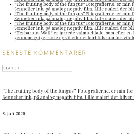
“The fruiting body of the fungus” Fotografierne, er min 
Sennelier ink, på analog negativ film. Lille maleri der bliv
“The fruiting body of the fungus” Fotografierne, er min 
Sennelier ink, på analog negativ film. Lille maleri der bliv
“The fruiting body of the fungus” Fotografierne, er min 
Sennelier ink, på analog negativ film. Lille maleri der bliv
”Herbarium Wall“ er tørrede valmueblade, som efter en l
gennemsigtige, sarte og vil efter et kort tidsrum forsvin
SENESTE KOMMENTARER
“The fruiting body of the fungus” Fotografierne, er min fo
Sennelier ink, på analog negativ film. Lille maleri der bliver t
3. juli 2026