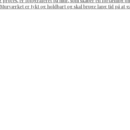
g proces, er fotograferet på mur, som skaber en fortælling 
. Murværket er tykt og holdbart og skal bruge lang tid på at 