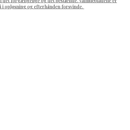
om det forgængelige og det bestående. Valmuebladene er
gå i opløsning og efterhånden forsvinde.