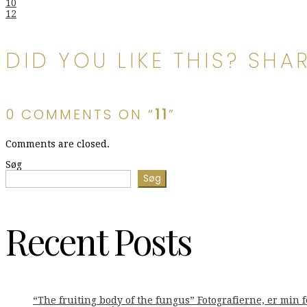
Indlægsnavigation
10
12
DID YOU LIKE THIS? SHAR
0 COMMENTS ON “
11
”
Comments are closed.
Søg
Søg
Recent Posts
“The fruiting body of the fungus” Fotografierne, er min 