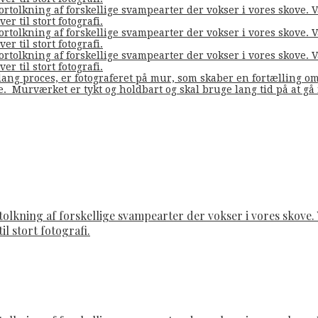
fortolkning af forskellige svampearter der vokser i vores skove
er til stort fotografi.
fortolkning af forskellige svampearter der vokser i vores skove
er til stort fotografi.
fortolkning af forskellige svampearter der vokser i vores skove
er til stort fotografi.
ang proces, er fotograferet på mur, som skaber en fortælling o
de. Murværket er tykt og holdbart og skal bruge lang tid på at g
rtolkning af forskellige svampearter der vokser i vores skov
il stort fotografi.