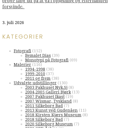
bruge lang tid på at gå i opløsning og efterhånden
forsvinde.
3. juli 2026
KATEGORIER
Fotografi
(152)
Bemalet Dias
(39)
Monotypi på Fotografi
(69)
Malerier
(116)
1994-1998
(38)
1999-2010
(37)
2011 og frem
(38)
Udvalgte udstillinger
(130)
2003 Pakhuset Nyk.Sj
(8)
2004,2005 Galleri Bjørk
(13)
2007 Pakhuset Ikast
(19)
2007 Wismar, Tyskland
(8)
2011 Silkeborg Bad
(7)
2013 Kunst ved Gudenåen
(11)
2018 Kirsten Kjærs Museum
(8)
2018 Silkeborg Bad
(7)
2020 Silkeborg Museum
(7)