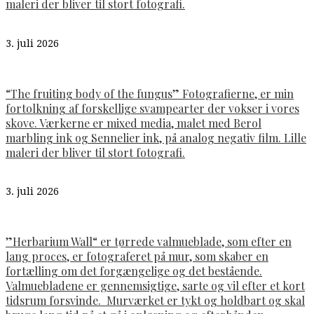
maleri der bliver til stort fotografi.
3. juli 2026
“The fruiting body of the fungus” Fotografierne, er min
fortolkning af forskellige svampearter der vokser i vores
skove. Værkerne er mixed media, malet med Berol
marbling ink og Sennelier ink, på analog negativ film. Lille
maleri der bliver til stort fotografi.
3. juli 2026
”Herbarium Wall“ er tørrede valmueblade, som efter en
lang proces, er fotograferet på mur, som skaber en
fortælling om det forgængelige og det bestående.
Valmuebladene er gennemsigtige, sarte og vil efter et kort
tidsrum forsvinde. Murværket er tykt og holdbart og skal