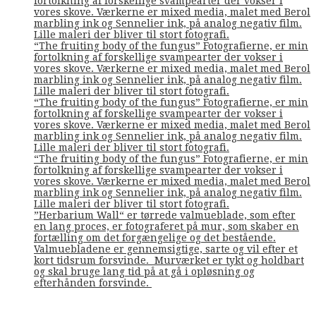
fortolkning af forskellige svampearter der vokser i
vores skove. Værkerne er mixed media, malet med Berol
marbling ink og Sennelier ink, på analog negativ film.
Lille maleri der bliver til stort fotografi.
“The fruiting body of the fungus” Fotografierne, er min
fortolkning af forskellige svampearter der vokser i
vores skove. Værkerne er mixed media, malet med Berol
marbling ink og Sennelier ink, på analog negativ film.
Lille maleri der bliver til stort fotografi.
“The fruiting body of the fungus” Fotografierne, er min
fortolkning af forskellige svampearter der vokser i
vores skove. Værkerne er mixed media, malet med Berol
marbling ink og Sennelier ink, på analog negativ film.
Lille maleri der bliver til stort fotografi.
“The fruiting body of the fungus” Fotografierne, er min
fortolkning af forskellige svampearter der vokser i
vores skove. Værkerne er mixed media, malet med Berol
marbling ink og Sennelier ink, på analog negativ film.
Lille maleri der bliver til stort fotografi.
”Herbarium Wall“ er tørrede valmueblade, som efter
en lang proces, er fotograferet på mur, som skaber en
fortælling om det forgængelige og det bestående.
Valmuebladene er gennemsigtige, sarte og vil efter et
kort tidsrum forsvinde. Murværket er tykt og holdbart
og skal bruge lang tid på at gå i opløsning og
efterhånden forsvinde.