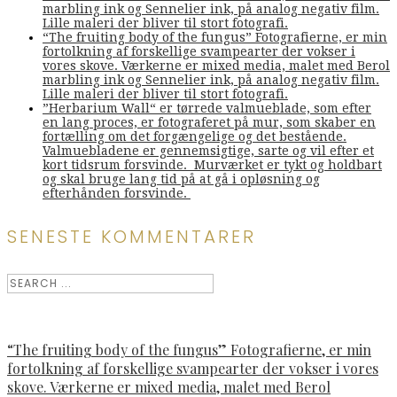
marbling ink og Sennelier ink, på analog negativ film.
Lille maleri der bliver til stort fotografi.
“The fruiting body of the fungus” Fotografierne, er min
fortolkning af forskellige svampearter der vokser i
vores skove. Værkerne er mixed media, malet med Berol
marbling ink og Sennelier ink, på analog negativ film.
Lille maleri der bliver til stort fotografi.
”Herbarium Wall“ er tørrede valmueblade, som efter
en lang proces, er fotograferet på mur, som skaber en
fortælling om det forgængelige og det bestående.
Valmuebladene er gennemsigtige, sarte og vil efter et
kort tidsrum forsvinde. Murværket er tykt og holdbart
og skal bruge lang tid på at gå i opløsning og
efterhånden forsvinde.
SENESTE KOMMENTARER
“The fruiting body of the fungus” Fotografierne, er min
fortolkning af forskellige svampearter der vokser i vores
skove. Værkerne er mixed media, malet med Berol