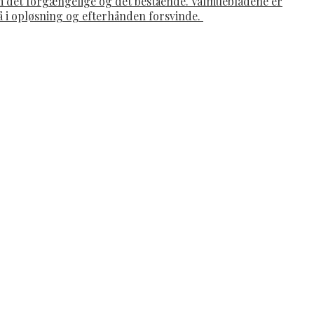
om det forgængelige og det bestående. Valmuebladene er
gå i opløsning og efterhånden forsvinde.