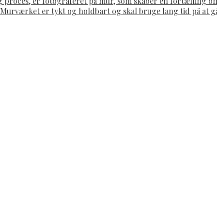
g proces, er fotograferet på mur, som skaber en fortælling 
. Murværket er tykt og holdbart og skal bruge lang tid på at 