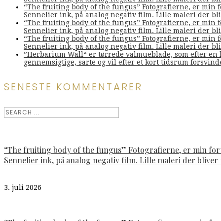
“The fruiting body of the fungus” Fotografierne, er min 
Sennelier ink, på analog negativ film. Lille maleri der bliv
“The fruiting body of the fungus” Fotografierne, er min 
Sennelier ink, på analog negativ film. Lille maleri der bliv
“The fruiting body of the fungus” Fotografierne, er min 
Sennelier ink, på analog negativ film. Lille maleri der bliv
”Herbarium Wall“ er tørrede valmueblade, som efter en l
gennemsigtige, sarte og vil efter et kort tidsrum forsvin
SENESTE KOMMENTARER
“The fruiting body of the fungus” Fotografierne, er min fo
Sennelier ink, på analog negativ film. Lille maleri der bliver t
3. juli 2026