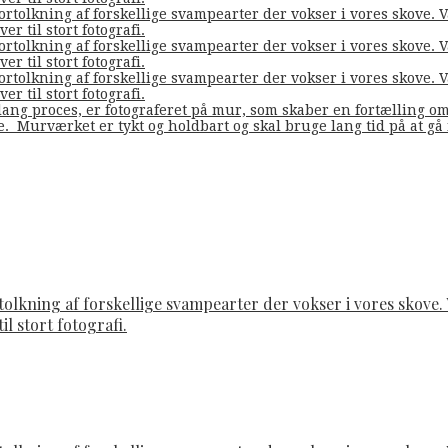
fortolkning af forskellige svampearter der vokser i vores skove
er til stort fotografi.
fortolkning af forskellige svampearter der vokser i vores skove
er til stort fotografi.
fortolkning af forskellige svampearter der vokser i vores skove
er til stort fotografi.
ang proces, er fotograferet på mur, som skaber en fortælling o
de. Murværket er tykt og holdbart og skal bruge lang tid på at g
rtolkning af forskellige svampearter der vokser i vores skov
il stort fotografi.