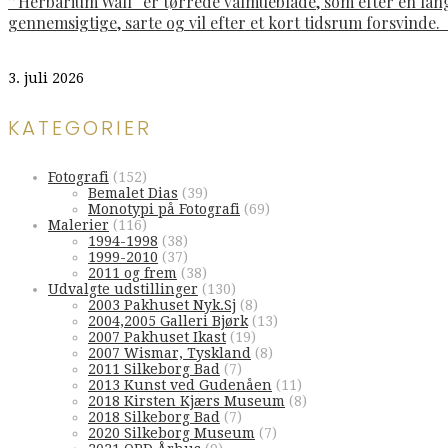
”Herbarium Wall“ er tørrede valmueblade, som efter en lan
gennemsigtige, sarte og vil efter et kort tidsrum forsvinde
3. juli 2026
KATEGORIER
Fotografi
(152)
Bemalet Dias
(39)
Monotypi på Fotografi
(69)
Malerier
(116)
1994-1998
(38)
1999-2010
(37)
2011 og frem
(38)
Udvalgte udstillinger
(130)
2003 Pakhuset Nyk.Sj
(8)
2004,2005 Galleri Bjørk
(13)
2007 Pakhuset Ikast
(19)
2007 Wismar, Tyskland
(8)
2011 Silkeborg Bad
(7)
2013 Kunst ved Gudenåen
(11)
2018 Kirsten Kjærs Museum
(8)
2018 Silkeborg Bad
(7)
2020 Silkeborg Museum
(7)