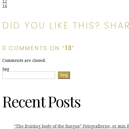
Indlægsnavigation
12
14
DID YOU LIKE THIS? SHAR
0 COMMENTS ON “
13
”
Comments are closed.
Søg
Søg
Recent Posts
“The fruiting body of the fungus” Fotografierne, er min 