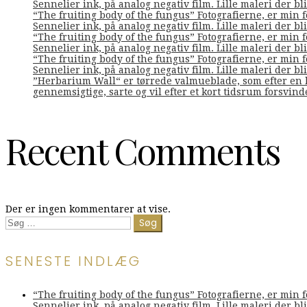
Sennelier ink, på analog negativ film. Lille maleri der bliv
“The fruiting body of the fungus” Fotografierne, er min 
Sennelier ink, på analog negativ film. Lille maleri der bliv
“The fruiting body of the fungus” Fotografierne, er min 
Sennelier ink, på analog negativ film. Lille maleri der bliv
“The fruiting body of the fungus” Fotografierne, er min 
Sennelier ink, på analog negativ film. Lille maleri der bliv
”Herbarium Wall“ er tørrede valmueblade, som efter en l
gennemsigtige, sarte og vil efter et kort tidsrum forsvin
Recent Comments
Der er ingen kommentarer at vise.
Søg
efter:
SENESTE INDLÆG
“The fruiting body of the fungus” Fotografierne, er min 
Sennelier ink, på analog negativ film. Lille maleri der bliv