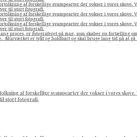
fortolkning af forskellige svampearter der vokser i vores skove
er til stort fotografi.
fortolkning af forskellige svampearter der vokser i vores skove
er til stort fotografi.
fortolkning af forskellige svampearter der vokser i vores skove
er til stort fotografi.
ang proces, er fotograferet på mur, som skaber en fortælling o
de. Murværket er tykt og holdbart og skal bruge lang tid på at g
rtolkning af forskellige svampearter der vokser i vores skov
il stort fotografi.