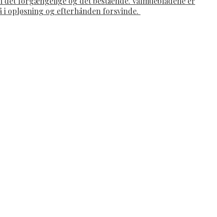
om det forgængelige og det bestående. Valmuebladene er
gå i opløsning og efterhånden forsvinde.