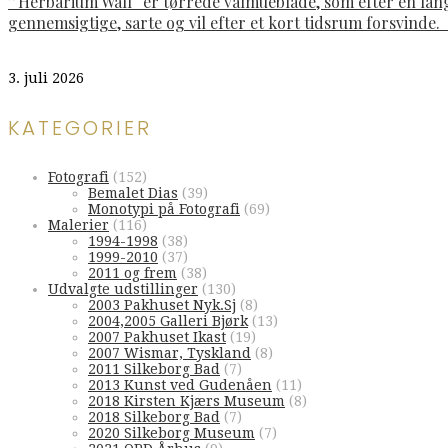
”Herbarium Wall“ er tørrede valmueblade, som efter en lan
gennemsigtige, sarte og vil efter et kort tidsrum forsvinde
3. juli 2026
KATEGORIER
Fotografi
(152)
Bemalet Dias
(39)
Monotypi på Fotografi
(69)
Malerier
(116)
1994-1998
(38)
1999-2010
(37)
2011 og frem
(38)
Udvalgte udstillinger
(130)
2003 Pakhuset Nyk.Sj
(8)
2004,2005 Galleri Bjørk
(13)
2007 Pakhuset Ikast
(19)
2007 Wismar, Tyskland
(8)
2011 Silkeborg Bad
(7)
2013 Kunst ved Gudenåen
(11)
2018 Kirsten Kjærs Museum
(8)
2018 Silkeborg Bad
(7)
2020 Silkeborg Museum
(7)