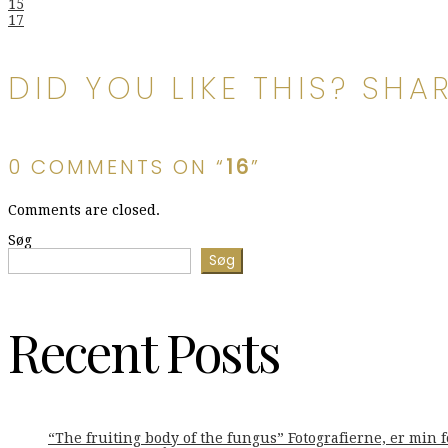
Indlægsnavigation
15
17
DID YOU LIKE THIS? SHAR
0 COMMENTS ON “
16
”
Comments are closed.
Søg
Søg
Recent Posts
“The fruiting body of the fungus” Fotografierne, er min 