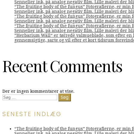
Sennelier ink, på analog negativ film. Lille maleri der bliv
“The fruiting body of the fungus” Fotografierne, er min 
Sennelier ink, på analog negativ film. Lille maleri der bliv
“The fruiting body of the fungus” Fotografierne, er min 
Sennelier ink, på analog negativ film. Lille maleri der bliv
“The fruiting body of the fungus” Fotografierne, er min 
Sennelier ink, på analog negativ film. Lille maleri der bliv
”Herbarium Wall“ er tørrede valmueblade, som efter en l
gennemsigtige, sarte og vil efter et kort tidsrum forsvin
Recent Comments
Der er ingen kommentarer at vise.
Søg
efter:
SENESTE INDLÆG
“The fruiting body of the fungus” Fotografierne, er min 
Sennelier ink, på analog negativ film. Lille maleri der bliv