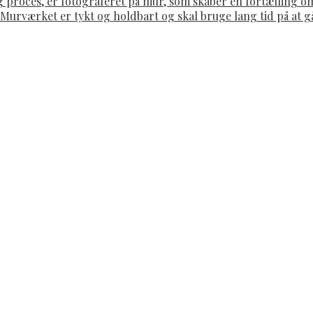
g proces, er fotograferet på mur, som skaber en fortælling 
. Murværket er tykt og holdbart og skal bruge lang tid på at 