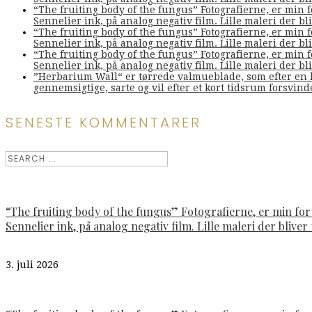
“The fruiting body of the fungus” Fotografierne, er min 
Sennelier ink, på analog negativ film. Lille maleri der bliv
“The fruiting body of the fungus” Fotografierne, er min 
Sennelier ink, på analog negativ film. Lille maleri der bliv
“The fruiting body of the fungus” Fotografierne, er min 
Sennelier ink, på analog negativ film. Lille maleri der bliv
”Herbarium Wall“ er tørrede valmueblade, som efter en l
gennemsigtige, sarte og vil efter et kort tidsrum forsvin
SENESTE KOMMENTARER
“The fruiting body of the fungus” Fotografierne, er min fo
Sennelier ink, på analog negativ film. Lille maleri der bliver t
3. juli 2026