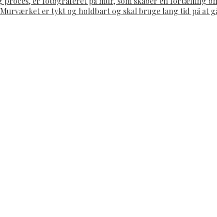
g proces, er fotograferet på mur, som skaber en fortælling 
. Murværket er tykt og holdbart og skal bruge lang tid på at 