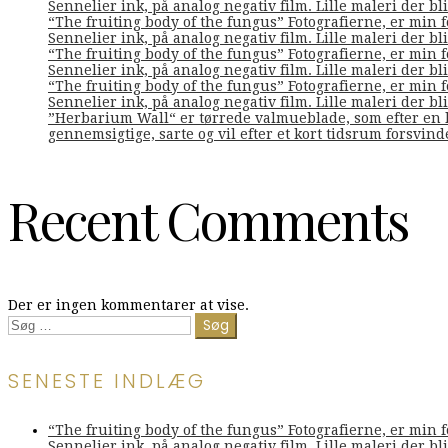
Sennelier ink, på analog negativ film. Lille maleri der bliv
“The fruiting body of the fungus” Fotografierne, er min 
Sennelier ink, på analog negativ film. Lille maleri der bliv
“The fruiting body of the fungus” Fotografierne, er min 
Sennelier ink, på analog negativ film. Lille maleri der bliv
“The fruiting body of the fungus” Fotografierne, er min 
Sennelier ink, på analog negativ film. Lille maleri der bliv
”Herbarium Wall“ er tørrede valmueblade, som efter en l
gennemsigtige, sarte og vil efter et kort tidsrum forsvin
Recent Comments
Der er ingen kommentarer at vise.
Søg
efter:
SENESTE INDLÆG
“The fruiting body of the fungus” Fotografierne, er min 
Sennelier ink, på analog negativ film. Lille maleri der bliv