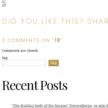
Indlægsnavigation
17
19
DID YOU LIKE THIS? SHAR
0 COMMENTS ON “
18
”
Comments are closed.
Søg
Søg
Recent Posts
“The fruiting body of the fungus” Fotografierne, er min 