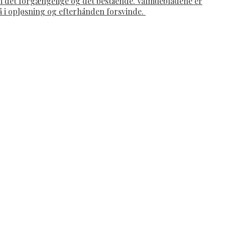
om det forgængelige og det bestående. Valmuebladene er
gå i opløsning og efterhånden forsvinde.