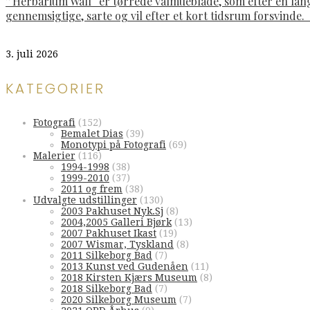
”Herbarium Wall“ er tørrede valmueblade, som efter en lan
gennemsigtige, sarte og vil efter et kort tidsrum forsvinde
3. juli 2026
KATEGORIER
Fotografi
(152)
Bemalet Dias
(39)
Monotypi på Fotografi
(69)
Malerier
(116)
1994-1998
(38)
1999-2010
(37)
2011 og frem
(38)
Udvalgte udstillinger
(130)
2003 Pakhuset Nyk.Sj
(8)
2004,2005 Galleri Bjørk
(13)
2007 Pakhuset Ikast
(19)
2007 Wismar, Tyskland
(8)
2011 Silkeborg Bad
(7)
2013 Kunst ved Gudenåen
(11)
2018 Kirsten Kjærs Museum
(8)
2018 Silkeborg Bad
(7)
2020 Silkeborg Museum
(7)