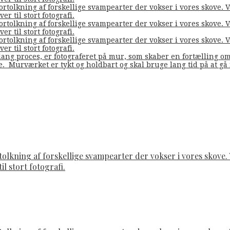
fortolkning af forskellige svampearter der vokser i vores skove
er til stort fotografi.
fortolkning af forskellige svampearter der vokser i vores skove
er til stort fotografi.
fortolkning af forskellige svampearter der vokser i vores skove
er til stort fotografi.
ang proces, er fotograferet på mur, som skaber en fortælling o
de. Murværket er tykt og holdbart og skal bruge lang tid på at g
rtolkning af forskellige svampearter der vokser i vores skov
il stort fotografi.