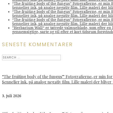
“The fruiting body of the fungus” Fotografierne, er min 
Sennelier ink, på analog negativ film. Lille maleri der bliv
“The fruiting body of the fungus” Fotografierne, er min 
Sennelier ink, på analog negativ film. Lille maleri der bliv
“The fruiting body of the fungus” Fotografierne, er min 
Sennelier ink, på analog negativ film. Lille maleri der bliv
”Herbarium Wall“ er tørrede valmueblade, som efter en l
gennemsigtige, sarte og vil efter et kort tidsrum forsvin
SENESTE KOMMENTARER
“The fruiting body of the fungus” Fotografierne, er min fo
Sennelier ink, på analog negativ film. Lille maleri der bliver t
3. juli 2026