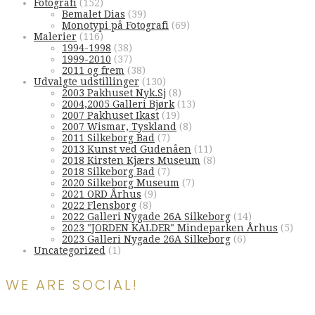
Fotografi
(152)
Bemalet Dias
(39)
Monotypi på Fotografi
(69)
Malerier
(116)
1994-1998
(38)
1999-2010
(37)
2011 og frem
(38)
Udvalgte udstillinger
(130)
2003 Pakhuset Nyk.Sj
(8)
2004,2005 Galleri Bjørk
(13)
2007 Pakhuset Ikast
(19)
2007 Wismar, Tyskland
(8)
2011 Silkeborg Bad
(7)
2013 Kunst ved Gudenåen
(11)
2018 Kirsten Kjærs Museum
(8)
2018 Silkeborg Bad
(7)
2020 Silkeborg Museum
(7)
2021 ORD Århus
(9)
2022 Flensborg
(8)
2022 Galleri Nygade 26A Silkeborg
(14)
2023 "JORDEN KALDER" Mindeparken Århus
(5)
2023 Galleri Nygade 26A Silkeborg
(6)
Uncategorized
(1)
WE ARE SOCIAL!