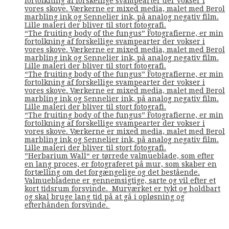
fortolkning af forskellige svampearter der vokser i
vores skove. Værkerne er mixed media, malet med Berol
marbling ink og Sennelier ink, på analog negativ film.
Lille maleri der bliver til stort fotografi.
“The fruiting body of the fungus” Fotografierne, er min
fortolkning af forskellige svampearter der vokser i
vores skove. Værkerne er mixed media, malet med Berol
marbling ink og Sennelier ink, på analog negativ film.
Lille maleri der bliver til stort fotografi.
“The fruiting body of the fungus” Fotografierne, er min
fortolkning af forskellige svampearter der vokser i
vores skove. Værkerne er mixed media, malet med Berol
marbling ink og Sennelier ink, på analog negativ film.
Lille maleri der bliver til stort fotografi.
“The fruiting body of the fungus” Fotografierne, er min
fortolkning af forskellige svampearter der vokser i
vores skove. Værkerne er mixed media, malet med Berol
marbling ink og Sennelier ink, på analog negativ film.
Lille maleri der bliver til stort fotografi.
”Herbarium Wall“ er tørrede valmueblade, som efter
en lang proces, er fotograferet på mur, som skaber en
fortælling om det forgængelige og det bestående.
Valmuebladene er gennemsigtige, sarte og vil efter et
kort tidsrum forsvinde. Murværket er tykt og holdbart
og skal bruge lang tid på at gå i opløsning og
efterhånden forsvinde.