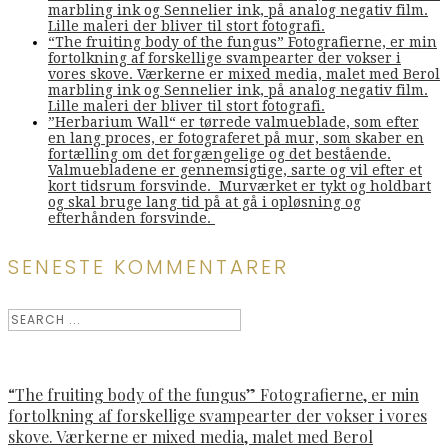
marbling ink og Sennelier ink, på analog negativ film.
Lille maleri der bliver til stort fotografi.
“The fruiting body of the fungus” Fotografierne, er min
fortolkning af forskellige svampearter der vokser i
vores skove. Værkerne er mixed media, malet med Berol
marbling ink og Sennelier ink, på analog negativ film.
Lille maleri der bliver til stort fotografi.
”Herbarium Wall“ er tørrede valmueblade, som efter
en lang proces, er fotograferet på mur, som skaber en
fortælling om det forgængelige og det bestående.
Valmuebladene er gennemsigtige, sarte og vil efter et
kort tidsrum forsvinde. Murværket er tykt og holdbart
og skal bruge lang tid på at gå i opløsning og
efterhånden forsvinde.
SENESTE KOMMENTARER
“The fruiting body of the fungus” Fotografierne, er min
fortolkning af forskellige svampearter der vokser i vores
skove. Værkerne er mixed media, malet med Berol