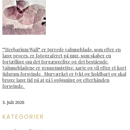
”Herbarium Wall“ er tørrede valmueblade, som efter en
lang proces, er fotograferet på mur, som skaber en
fortælling om det forgængelige og det bestående.
Valmuebladene er gennemsigtige, sarte og vil efter et kort
tidsrum forsvinde. Murværket er tykt og holdbart og skal
bruge lang tid på at gå i opløsning og efterhånden
forsvinde.
3. juli 2026
KATEGORIER