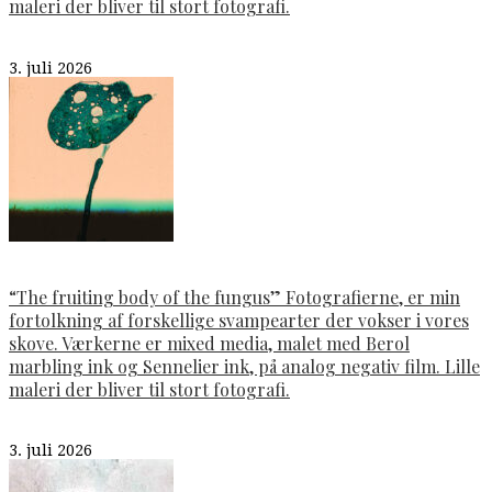
maleri der bliver til stort fotografi.
3. juli 2026
“The fruiting body of the fungus” Fotografierne, er min
fortolkning af forskellige svampearter der vokser i vores
skove. Værkerne er mixed media, malet med Berol
marbling ink og Sennelier ink, på analog negativ film. Lille
maleri der bliver til stort fotografi.
3. juli 2026