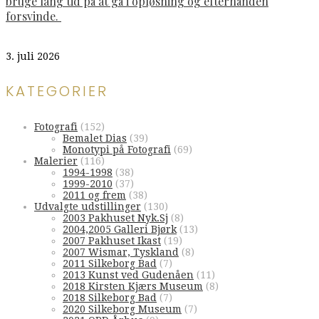
bruge lang tid på at gå i opløsning og efterhånden
forsvinde.
3. juli 2026
KATEGORIER
Fotografi
(152)
Bemalet Dias
(39)
Monotypi på Fotografi
(69)
Malerier
(116)
1994-1998
(38)
1999-2010
(37)
2011 og frem
(38)
Udvalgte udstillinger
(130)
2003 Pakhuset Nyk.Sj
(8)
2004,2005 Galleri Bjørk
(13)
2007 Pakhuset Ikast
(19)
2007 Wismar, Tyskland
(8)
2011 Silkeborg Bad
(7)
2013 Kunst ved Gudenåen
(11)
2018 Kirsten Kjærs Museum
(8)
2018 Silkeborg Bad
(7)
2020 Silkeborg Museum
(7)