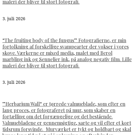
maleri der bliver til stort fotografi.
3. juli 2026
“The fruiting body of the fungus” Fotografierne, er min
fortolkning af forskellige svampearter der vokser i vores
skove. Værkerne er mixed media, malet med Berol
marbling ink og Sennelier ink, på analog negativ film. Lille
maleri der bliver til stort fotografi.
3. juli 2026
”Herbarium Wall“ er tørrede valmueblade, som efter en
lang proces, er fotograferet på mur, som skaber en
fortælling om det forgængelige og det bestående.
Valmuebladene er gennemsigtige, sarte og vil efter et kort
tidsrum forsvinde. Murværket er tykt og holdbart og skal