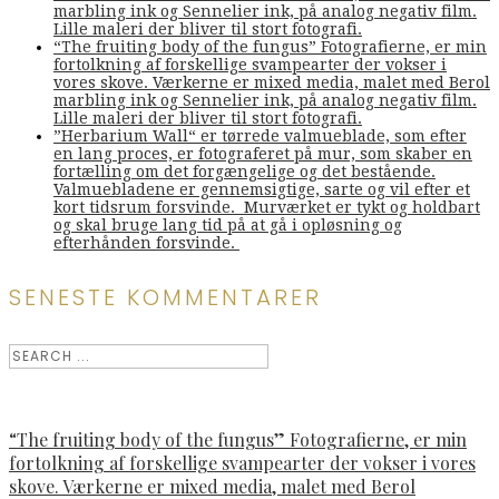
marbling ink og Sennelier ink, på analog negativ film.
Lille maleri der bliver til stort fotografi.
“The fruiting body of the fungus” Fotografierne, er min
fortolkning af forskellige svampearter der vokser i
vores skove. Værkerne er mixed media, malet med Berol
marbling ink og Sennelier ink, på analog negativ film.
Lille maleri der bliver til stort fotografi.
”Herbarium Wall“ er tørrede valmueblade, som efter
en lang proces, er fotograferet på mur, som skaber en
fortælling om det forgængelige og det bestående.
Valmuebladene er gennemsigtige, sarte og vil efter et
kort tidsrum forsvinde. Murværket er tykt og holdbart
og skal bruge lang tid på at gå i opløsning og
efterhånden forsvinde.
SENESTE KOMMENTARER
“The fruiting body of the fungus” Fotografierne, er min
fortolkning af forskellige svampearter der vokser i vores
skove. Værkerne er mixed media, malet med Berol