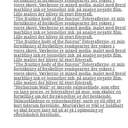
fortolkning af forskellige svampearter der vokser i
vores skove. Værkerne er mixed media, malet med Berol
marbling ink og Sennelier ink, på analog negativ film.
Lille maleri der bliver til stort fotografi.
“The fruiting body of the fungus” Fotografierne, er min
fortolkning af forskellige svampearter der vokser i
vores skove. Værkerne er mixed media, malet med Berol
marbling ink og Sennelier ink, på analog negativ film.
Lille maleri der bliver til stort fotografi.
“The fruiting body of the fungus” Fotografierne, er min
fortolkning af forskellige svampearter der vokser i
vores skove. Værkerne er mixed media, malet med Berol
marbling ink og Sennelier ink, på analog negativ film.
Lille maleri der bliver til stort fotografi.
“The fruiting body of the fungus” Fotografierne, er min
fortolkning af forskellige svampearter der vokser i
vores skove. Værkerne er mixed media, malet med Berol
marbling ink og Sennelier ink, på analog negativ film.
Lille maleri der bliver til stort fotografi.
”Herbarium Wall“ er tørrede valmueblade, som efter
en lang proces, er fotograferet på mur, som skaber en
fortælling om det forgængelige og det bestående.
Valmuebladene er gennemsigtige, sarte og vil efter et
kort tidsrum forsvinde. Murværket er tykt og holdbart
og skal bruge lang tid på at gå i opløsning og
efterhånden forsvinde.