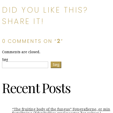
DID YOU LIKE THIS?
SHARE IT!
0 COMMENTS ON “
2
”
Comments are closed.
Søg
Søg
Recent Posts
“The fruiting body of the fungus” Fotografierne, er min