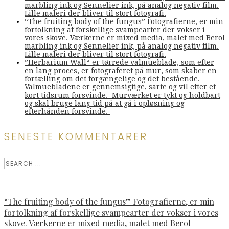
marbling ink og Sennelier ink, på analog negativ film.
Lille maleri der bliver til stort fotografi.
“The fruiting body of the fungus” Fotografierne, er min
fortolkning af forskellige svampearter der vokser i
vores skove. Værkerne er mixed media, malet med Berol
marbling ink og Sennelier ink, på analog negativ film.
Lille maleri der bliver til stort fotografi.
”Herbarium Wall“ er tørrede valmueblade, som efter
en lang proces, er fotograferet på mur, som skaber en
fortælling om det forgængelige og det bestående.
Valmuebladene er gennemsigtige, sarte og vil efter et
kort tidsrum forsvinde. Murværket er tykt og holdbart
og skal bruge lang tid på at gå i opløsning og
efterhånden forsvinde.
SENESTE KOMMENTARER
“The fruiting body of the fungus” Fotografierne, er min
fortolkning af forskellige svampearter der vokser i vores
skove. Værkerne er mixed media, malet med Berol