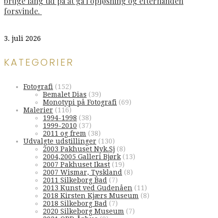
bruge lang tid på at gå i opløsning og efterhånden
forsvinde.
3. juli 2026
KATEGORIER
Fotografi
(152)
Bemalet Dias
(39)
Monotypi på Fotografi
(69)
Malerier
(116)
1994-1998
(38)
1999-2010
(37)
2011 og frem
(38)
Udvalgte udstillinger
(130)
2003 Pakhuset Nyk.Sj
(8)
2004,2005 Galleri Bjørk
(13)
2007 Pakhuset Ikast
(19)
2007 Wismar, Tyskland
(8)
2011 Silkeborg Bad
(7)
2013 Kunst ved Gudenåen
(11)
2018 Kirsten Kjærs Museum
(8)
2018 Silkeborg Bad
(7)
2020 Silkeborg Museum
(7)