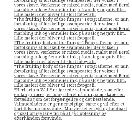
fortolkning af forskellige svampearter der vokser i
vores skove. Værkerne er mixed media, malet med Berol
marbling ink og Sennelier ink, på analog negativ film.
Lille maleri der bliver til stort fotografi.
“The fruiting body of the fungus” Fotografierne, er min
fortolkning af forskellige svampearter der vokser i
vores skove. Værkerne er mixed media, malet med Berol
marbling ink og Sennelier ink, på analog negativ film.
Lille maleri der bliver til stort fotografi.
“The fruiting body of the fungus” Fotografierne, er min
fortolkning af forskellige svampearter der vokser i
vores skove. Værkerne er mixed media, malet med Berol
marbling ink og Sennelier ink, på analog negativ film.
Lille maleri der bliver til stort fotografi.
“The fruiting body of the fungus” Fotografierne, er min
fortolkning af forskellige svampearter der vokser i
vores skove. Værkerne er mixed media, malet med Berol
marbling ink og Sennelier ink, på analog negativ film.
Lille maleri der bliver til stort fotografi.
”Herbarium Wall“ er tørrede valmueblade, som efter
en lang proces, er fotograferet på mur, som skaber en
fortælling om det forgængelige og det bestående.
Valmuebladene er gennemsigtige, sarte og vil efter et
kort tidsrum forsvinde. Murværket er tykt og holdbart
og skal bruge lang tid på at gå i opløsning og
efterhånden forsvinde.