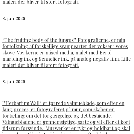
maleri der bliver til stort fotografi.
3. juli 2026
“The fruiting body of the fungus” Fotografierne, er min
fortolkning af forskellige svampearter der vokser i vores
skove. Værkerne er mixed media, malet med Berol
marbling ink og Sennelier ink, på analog negativ film. Lille
maleri der bliver til stort fotografi.
3. juli 2026
”Herbarium Wall“ er tørrede valmueblade, som efter en
lang proces, er fotograferet på mur, som skaber en
fortælling om det forgængelige og det bestående.
Valmuebladene er gennemsigtige, sarte og vil efter et kort
tidsrum forsvinde. Murværket er tykt og holdbart og skal