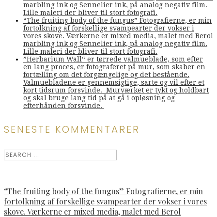
marbling ink og Sennelier ink, på analog negativ film.
Lille maleri der bliver til stort fotografi.
“The fruiting body of the fungus” Fotografierne, er min
fortolkning af forskellige svampearter der vokser i
vores skove. Værkerne er mixed media, malet med Berol
marbling ink og Sennelier ink, på analog negativ film.
Lille maleri der bliver til stort fotografi.
”Herbarium Wall“ er tørrede valmueblade, som efter
en lang proces, er fotograferet på mur, som skaber en
fortælling om det forgængelige og det bestående.
Valmuebladene er gennemsigtige, sarte og vil efter et
kort tidsrum forsvinde. Murværket er tykt og holdbart
og skal bruge lang tid på at gå i opløsning og
efterhånden forsvinde.
SENESTE KOMMENTARER
“The fruiting body of the fungus” Fotografierne, er min
fortolkning af forskellige svampearter der vokser i vores
skove. Værkerne er mixed media, malet med Berol