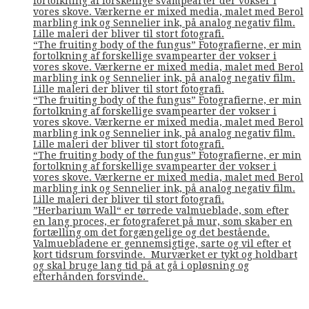
fortolkning af forskellige svampearter der vokser i
vores skove. Værkerne er mixed media, malet med Berol
marbling ink og Sennelier ink, på analog negativ film.
Lille maleri der bliver til stort fotografi.
“The fruiting body of the fungus” Fotografierne, er min
fortolkning af forskellige svampearter der vokser i
vores skove. Værkerne er mixed media, malet med Berol
marbling ink og Sennelier ink, på analog negativ film.
Lille maleri der bliver til stort fotografi.
“The fruiting body of the fungus” Fotografierne, er min
fortolkning af forskellige svampearter der vokser i
vores skove. Værkerne er mixed media, malet med Berol
marbling ink og Sennelier ink, på analog negativ film.
Lille maleri der bliver til stort fotografi.
“The fruiting body of the fungus” Fotografierne, er min
fortolkning af forskellige svampearter der vokser i
vores skove. Værkerne er mixed media, malet med Berol
marbling ink og Sennelier ink, på analog negativ film.
Lille maleri der bliver til stort fotografi.
”Herbarium Wall“ er tørrede valmueblade, som efter
en lang proces, er fotograferet på mur, som skaber en
fortælling om det forgængelige og det bestående.
Valmuebladene er gennemsigtige, sarte og vil efter et
kort tidsrum forsvinde. Murværket er tykt og holdbart
og skal bruge lang tid på at gå i opløsning og
efterhånden forsvinde.