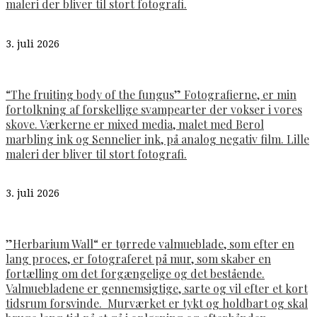
maleri der bliver til stort fotografi.
3. juli 2026
“The fruiting body of the fungus” Fotografierne, er min
fortolkning af forskellige svampearter der vokser i vores
skove. Værkerne er mixed media, malet med Berol
marbling ink og Sennelier ink, på analog negativ film. Lille
maleri der bliver til stort fotografi.
3. juli 2026
”Herbarium Wall“ er tørrede valmueblade, som efter en
lang proces, er fotograferet på mur, som skaber en
fortælling om det forgængelige og det bestående.
Valmuebladene er gennemsigtige, sarte og vil efter et kort
tidsrum forsvinde. Murværket er tykt og holdbart og skal