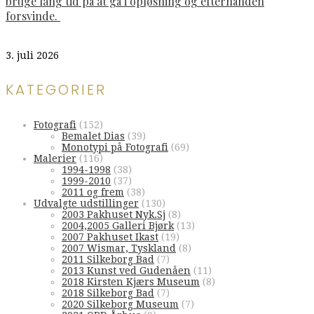
bruge lang tid på at gå i opløsning og efterhånden
forsvinde.
3. juli 2026
KATEGORIER
Fotografi
(152)
Bemalet Dias
(39)
Monotypi på Fotografi
(69)
Malerier
(116)
1994-1998
(38)
1999-2010
(37)
2011 og frem
(38)
Udvalgte udstillinger
(130)
2003 Pakhuset Nyk.Sj
(8)
2004,2005 Galleri Bjørk
(13)
2007 Pakhuset Ikast
(19)
2007 Wismar, Tyskland
(8)
2011 Silkeborg Bad
(7)
2013 Kunst ved Gudenåen
(11)
2018 Kirsten Kjærs Museum
(8)
2018 Silkeborg Bad
(7)
2020 Silkeborg Museum
(7)