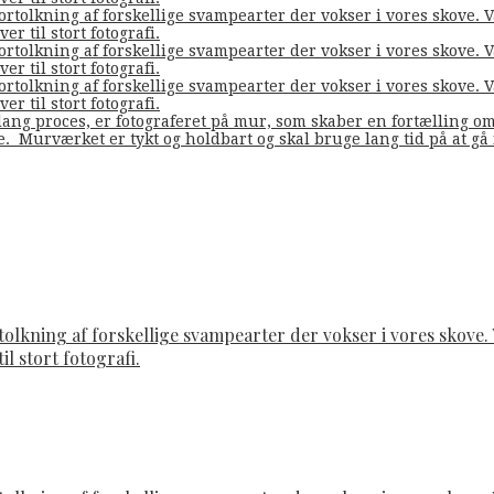
fortolkning af forskellige svampearter der vokser i vores skove
er til stort fotografi.
fortolkning af forskellige svampearter der vokser i vores skove
er til stort fotografi.
fortolkning af forskellige svampearter der vokser i vores skove
er til stort fotografi.
ang proces, er fotograferet på mur, som skaber en fortælling o
de. Murværket er tykt og holdbart og skal bruge lang tid på at g
rtolkning af forskellige svampearter der vokser i vores skov
il stort fotografi.