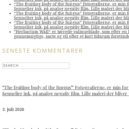
“The fruiting body of the fungus” Fotografierne, er min 
Sennelier ink, på analog negativ film. Lille maleri der bliv
“The fruiting body of the fungus” Fotografierne, er min 
Sennelier ink, på analog negativ film. Lille maleri der bliv
“The fruiting body of the fungus” Fotografierne, er min 
Sennelier ink, på analog negativ film. Lille maleri der bliv
”Herbarium Wall“ er tørrede valmueblade, som efter en l
gennemsigtige, sarte og vil efter et kort tidsrum forsvin
SENESTE KOMMENTARER
“The fruiting body of the fungus” Fotografierne, er min fo
Sennelier ink, på analog negativ film. Lille maleri der bliver t
3. juli 2026