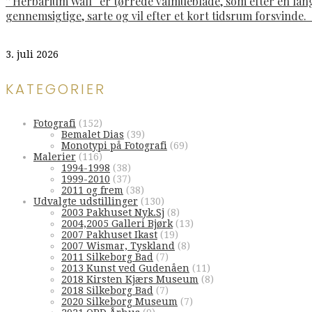
”Herbarium Wall“ er tørrede valmueblade, som efter en lan
gennemsigtige, sarte og vil efter et kort tidsrum forsvinde
3. juli 2026
KATEGORIER
Fotografi
(152)
Bemalet Dias
(39)
Monotypi på Fotografi
(69)
Malerier
(116)
1994-1998
(38)
1999-2010
(37)
2011 og frem
(38)
Udvalgte udstillinger
(130)
2003 Pakhuset Nyk.Sj
(8)
2004,2005 Galleri Bjørk
(13)
2007 Pakhuset Ikast
(19)
2007 Wismar, Tyskland
(8)
2011 Silkeborg Bad
(7)
2013 Kunst ved Gudenåen
(11)
2018 Kirsten Kjærs Museum
(8)
2018 Silkeborg Bad
(7)
2020 Silkeborg Museum
(7)