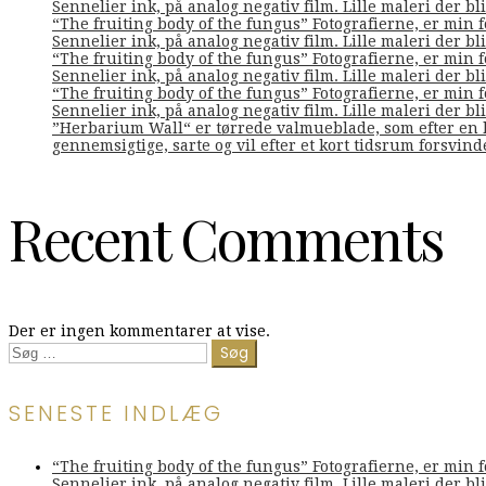
Sennelier ink, på analog negativ film. Lille maleri der bliv
“The fruiting body of the fungus” Fotografierne, er min 
Sennelier ink, på analog negativ film. Lille maleri der bliv
“The fruiting body of the fungus” Fotografierne, er min 
Sennelier ink, på analog negativ film. Lille maleri der bliv
“The fruiting body of the fungus” Fotografierne, er min 
Sennelier ink, på analog negativ film. Lille maleri der bliv
”Herbarium Wall“ er tørrede valmueblade, som efter en l
gennemsigtige, sarte og vil efter et kort tidsrum forsvin
Recent Comments
Der er ingen kommentarer at vise.
Søg
efter:
SENESTE INDLÆG
“The fruiting body of the fungus” Fotografierne, er min 
Sennelier ink, på analog negativ film. Lille maleri der bliv