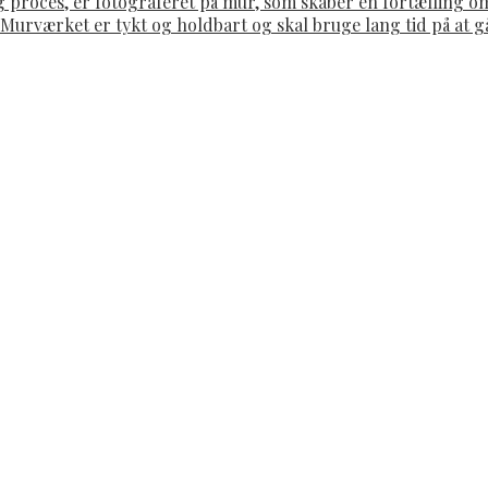
g proces, er fotograferet på mur, som skaber en fortælling 
. Murværket er tykt og holdbart og skal bruge lang tid på at 