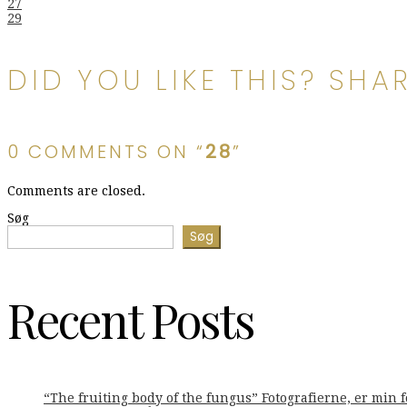
Indlægsnavigation
27
29
DID YOU LIKE THIS? SHAR
0 COMMENTS ON “
28
”
Comments are closed.
Søg
Søg
Recent Posts
“The fruiting body of the fungus” Fotografierne, er min 