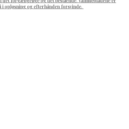
om det forgængelige og det bestående. Valmuebladene er
gå i opløsning og efterhånden forsvinde.