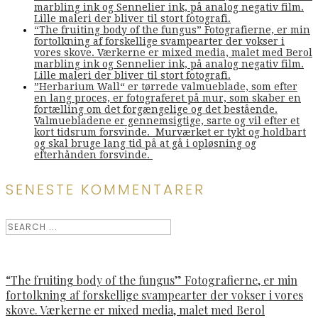
marbling ink og Sennelier ink, på analog negativ film.
Lille maleri der bliver til stort fotografi.
“The fruiting body of the fungus” Fotografierne, er min
fortolkning af forskellige svampearter der vokser i
vores skove. Værkerne er mixed media, malet med Berol
marbling ink og Sennelier ink, på analog negativ film.
Lille maleri der bliver til stort fotografi.
”Herbarium Wall“ er tørrede valmueblade, som efter
en lang proces, er fotograferet på mur, som skaber en
fortælling om det forgængelige og det bestående.
Valmuebladene er gennemsigtige, sarte og vil efter et
kort tidsrum forsvinde. Murværket er tykt og holdbart
og skal bruge lang tid på at gå i opløsning og
efterhånden forsvinde.
SENESTE KOMMENTARER
“The fruiting body of the fungus” Fotografierne, er min
fortolkning af forskellige svampearter der vokser i vores
skove. Værkerne er mixed media, malet med Berol