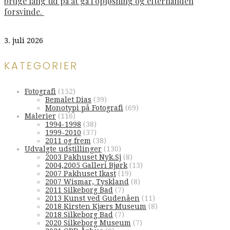
bruge lang tid på at gå i opløsning og efterhånden
forsvinde.
3. juli 2026
KATEGORIER
Fotografi
(152)
Bemalet Dias
(39)
Monotypi på Fotografi
(69)
Malerier
(116)
1994-1998
(38)
1999-2010
(37)
2011 og frem
(38)
Udvalgte udstillinger
(130)
2003 Pakhuset Nyk.Sj
(8)
2004,2005 Galleri Bjørk
(13)
2007 Pakhuset Ikast
(19)
2007 Wismar, Tyskland
(8)
2011 Silkeborg Bad
(7)
2013 Kunst ved Gudenåen
(11)
2018 Kirsten Kjærs Museum
(8)
2018 Silkeborg Bad
(7)
2020 Silkeborg Museum
(7)