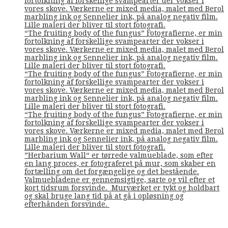
fortolkning af forskellige svampearter der vokser i
vores skove. Værkerne er mixed media, malet med Berol
marbling ink og Sennelier ink, på analog negativ film.
Lille maleri der bliver til stort fotografi.
“The fruiting body of the fungus” Fotografierne, er min
fortolkning af forskellige svampearter der vokser i
vores skove. Værkerne er mixed media, malet med Berol
marbling ink og Sennelier ink, på analog negativ film.
Lille maleri der bliver til stort fotografi.
“The fruiting body of the fungus” Fotografierne, er min
fortolkning af forskellige svampearter der vokser i
vores skove. Værkerne er mixed media, malet med Berol
marbling ink og Sennelier ink, på analog negativ film.
Lille maleri der bliver til stort fotografi.
“The fruiting body of the fungus” Fotografierne, er min
fortolkning af forskellige svampearter der vokser i
vores skove. Værkerne er mixed media, malet med Berol
marbling ink og Sennelier ink, på analog negativ film.
Lille maleri der bliver til stort fotografi.
”Herbarium Wall“ er tørrede valmueblade, som efter
en lang proces, er fotograferet på mur, som skaber en
fortælling om det forgængelige og det bestående.
Valmuebladene er gennemsigtige, sarte og vil efter et
kort tidsrum forsvinde. Murværket er tykt og holdbart
og skal bruge lang tid på at gå i opløsning og
efterhånden forsvinde.