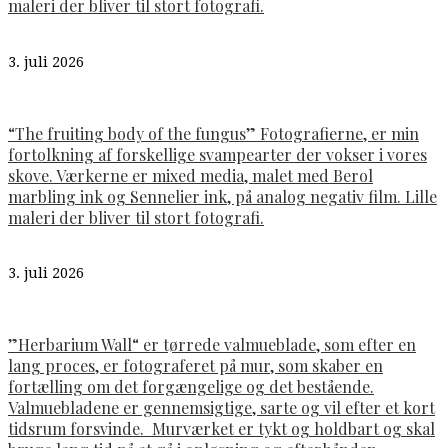
maleri der bliver til stort fotografi.
3. juli 2026
“The fruiting body of the fungus” Fotografierne, er min
fortolkning af forskellige svampearter der vokser i vores
skove. Værkerne er mixed media, malet med Berol
marbling ink og Sennelier ink, på analog negativ film. Lille
maleri der bliver til stort fotografi.
3. juli 2026
”Herbarium Wall“ er tørrede valmueblade, som efter en
lang proces, er fotograferet på mur, som skaber en
fortælling om det forgængelige og det bestående.
Valmuebladene er gennemsigtige, sarte og vil efter et kort
tidsrum forsvinde. Murværket er tykt og holdbart og skal