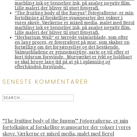
marbling ink og Sennelier ink, på analog negativ film.
Lille maleri der bliver til stort fotografi.
“The fruiting body of the fungus” Fotografierne, er min
fortolkning af forskellige svampearter der vokser i
vores skove. Værkerne er mixed media, malet med Berol
marbling ink og Sennelier ink, på analog negativ film.
Lille maleri der bliver til stort fotografi.
”Herbarium Wall“ er tørrede valmueblade, som efter
en lang proces, er fotograferet på mur, som skaber en
fortælling om det forgængelige og det bestående.
Valmuebladene er gennemsigtige, sarte og vil efter et
kort tidsrum forsvinde. Murværket er tykt og holdbart
og skal bruge lang tid på at gå i opløsning og
efterhånden forsvinde.
SENESTE KOMMENTARER
“The fruiting body of the fungus” Fotografierne, er min
fortolkning af forskellige svampearter der vokser i vores
skove. Værkerne er mixed media, malet med Berol