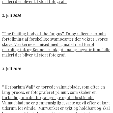
maleri der bliver til stort fotografi.
3. juli 2026
“The fruiting body of the fungus” Fotografierne, er min
fortolkning af forskellige svampearter der vokser i vores
skove. Værkerne er mixed media, malet med Berol
marbling ink og Sennelier ink, på analog negativ film. Lille
maleri der bliver til stort fotografi.
3. juli 2026
”Herbarium Wall“ er tørrede valmueblade, som efter en
lang proces, er fotograferet på mur, som skaber en
fortælling om det forgængelige og det bestående.
Valmuebladene er gennemsigtige, sarte og vil efter et kort
tidsrum forsvinde. Murværket er tykt og holdbart og skal