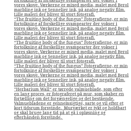
fortolkning af forskellige svampearter der vokser i
vores skove. Værkerne er mixed media, malet med Berol
marbling ink og Sennelier ink, på analog negativ film.
Lille maleri der bliver til stort fotografi.
“The fruiting body of the fungus” Fotografierne, er min
fortolkning af forskellige svampearter der vokser i
vores skove. Værkerne er mixed media, malet med Berol
marbling ink og Sennelier ink, på analog negativ film.
Lille maleri der bliver til stort fotografi.
“The fruiting body of the fungus” Fotografierne, er min
fortolkning af forskellige svampearter der vokser i
vores skove. Værkerne er mixed media, malet med Berol
marbling ink og Sennelier ink, på analog negativ film.
Lille maleri der bliver til stort fotografi.
“The fruiting body of the fungus” Fotografierne, er min
fortolkning af forskellige svampearter der vokser i
vores skove. Værkerne er mixed media, malet med Berol
marbling ink og Sennelier ink, på analog negativ film.
Lille maleri der bliver til stort fotografi.
”Herbarium Wall“ er tørrede valmueblade, som efter
en lang proces, er fotograferet på mur, som skaber en
fortælling om det forgængelige og det bestående.
Valmuebladene er gennemsigtige, sarte og vil efter et
kort tidsrum forsvinde. Murværket er tykt og holdbart
og skal bruge lang tid på at gå i opløsning og
efterhånden forsvinde.