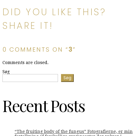
DID YOU LIKE THIS?
SHARE IT!
0 COMMENTS ON “
3
”
Comments are closed.
Søg
Søg
Recent Posts
“The fruiting body of the fungus” Fotografierne, er min