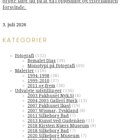
bruge lang tid på at gå i opløsning og efterhånden
forsvinde.
3. juli 2026
KATEGORIER
Fotografi
(152)
Bemalet Dias
(39)
Monotypi på Fotografi
(69)
Malerier
(116)
1994-1998
(38)
1999-2010
(37)
2011 og frem
(38)
Udvalgte udstillinger
(130)
2003 Pakhuset Nyk.Sj
(8)
2004,2005 Galleri Bjørk
(13)
2007 Pakhuset Ikast
(19)
2007 Wismar, Tyskland
(8)
2011 Silkeborg Bad
(7)
2013 Kunst ved Gudenåen
(11)
2018 Kirsten Kjærs Museum
(8)
2018 Silkeborg Bad
(7)
2020 Silkeborg Museum
(7)