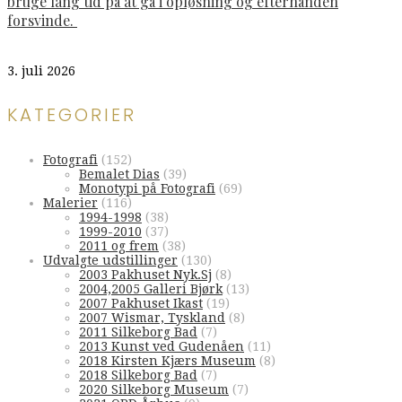
bruge lang tid på at gå i opløsning og efterhånden
forsvinde.
3. juli 2026
KATEGORIER
Fotografi
(152)
Bemalet Dias
(39)
Monotypi på Fotografi
(69)
Malerier
(116)
1994-1998
(38)
1999-2010
(37)
2011 og frem
(38)
Udvalgte udstillinger
(130)
2003 Pakhuset Nyk.Sj
(8)
2004,2005 Galleri Bjørk
(13)
2007 Pakhuset Ikast
(19)
2007 Wismar, Tyskland
(8)
2011 Silkeborg Bad
(7)
2013 Kunst ved Gudenåen
(11)
2018 Kirsten Kjærs Museum
(8)
2018 Silkeborg Bad
(7)
2020 Silkeborg Museum
(7)