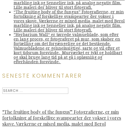
marbling ink og Sennelier ink, på analog negativ film.
Lille maleri der bliver til stort fotografi.
“The fruiting body of the fungus” Fotografierne, er min
fortolkning af forskellige svampearter der vokser i
vores skove. Værkerne er mixed media, malet med Berol
marbling ink og Sennelier ink, på analog negativ film.
Lille maleri der bliver til stort fotografi.
”Herbarium Wall“ er tørrede valmueblade, som efter
en lang proces, er fotograferet på mur, som skaber en
fortælling om det forgængelige og det bestående.
Valmuebladene er gennemsigtige, sarte og vil efter et
kort tidsrum forsvinde. Murværket er tykt og holdbart
og skal bruge lang tid på at gå i opløsning og
efterhånden forsvinde.
SENESTE KOMMENTARER
“The fruiting body of the fungus” Fotografierne, er min
fortolkning af forskellige svampearter der vokser i vores
skove. Værkerne er mixed media, malet med Berol