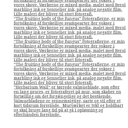
fortolkning af forskellige svampearter der vokser i
vores skove. Værkerne er mixed media, malet med Berol
marbling ink og Sennelier ink, på analog negativ film.
Lille maleri der bliver til stort fotografi.
“The fruiting body of the fungus” Fotografierne, er min
fortolkning af forskellige svampearter der vokser i
vores skove. Værkerne er mixed media, malet med Berol
marbling ink og Sennelier ink, på analog negativ film.
Lille maleri der bliver til stort fotografi.
“The fruiting body of the fungus” Fotografierne, er min
fortolkning af forskellige svampearter der vokser i
vores skove. Værkerne er mixed media, malet med Berol
marbling ink og Sennelier ink, på analog negativ film.
Lille maleri der bliver til stort fotografi.
“The fruiting body of the fungus” Fotografierne, er min
fortolkning af forskellige svampearter der vokser i
vores skove. Værkerne er mixed media, malet med Berol
marbling ink og Sennelier ink, på analog negativ film.
Lille maleri der bliver til stort fotografi.
”Herbarium Wall“ er tørrede valmueblade, som efter
en lang proces, er fotograferet på mur, som skaber en
fortælling om det forgængelige og det bestående.
Valmuebladene er gennemsigtige, sarte og vil efter et
kort tidsrum forsvinde. Murværket er tykt og holdbart
og skal bruge lang tid på at gå i opløsning og
efterhånden forsvinde.