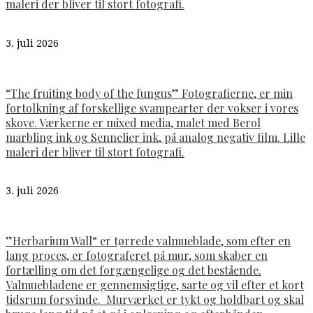
maleri der bliver til stort fotografi.
3. juli 2026
“The fruiting body of the fungus” Fotografierne, er min
fortolkning af forskellige svampearter der vokser i vores
skove. Værkerne er mixed media, malet med Berol
marbling ink og Sennelier ink, på analog negativ film. Lille
maleri der bliver til stort fotografi.
3. juli 2026
”Herbarium Wall“ er tørrede valmueblade, som efter en
lang proces, er fotograferet på mur, som skaber en
fortælling om det forgængelige og det bestående.
Valmuebladene er gennemsigtige, sarte og vil efter et kort
tidsrum forsvinde. Murværket er tykt og holdbart og skal