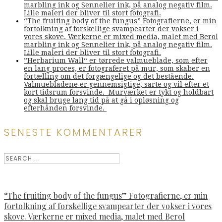
marbling ink og Sennelier ink, på analog negativ film.
Lille maleri der bliver til stort fotografi.
“The fruiting body of the fungus” Fotografierne, er min
fortolkning af forskellige svampearter der vokser i
vores skove. Værkerne er mixed media, malet med Berol
marbling ink og Sennelier ink, på analog negativ film.
Lille maleri der bliver til stort fotografi.
”Herbarium Wall“ er tørrede valmueblade, som efter
en lang proces, er fotograferet på mur, som skaber en
fortælling om det forgængelige og det bestående.
Valmuebladene er gennemsigtige, sarte og vil efter et
kort tidsrum forsvinde. Murværket er tykt og holdbart
og skal bruge lang tid på at gå i opløsning og
efterhånden forsvinde.
SENESTE KOMMENTARER
“The fruiting body of the fungus” Fotografierne, er min
fortolkning af forskellige svampearter der vokser i vores
skove. Værkerne er mixed media, malet med Berol