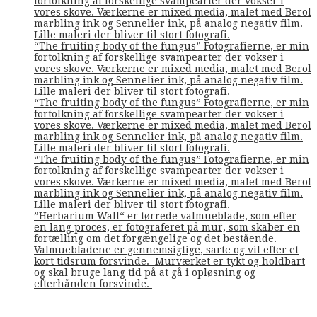
fortolkning af forskellige svampearter der vokser i
vores skove. Værkerne er mixed media, malet med Berol
marbling ink og Sennelier ink, på analog negativ film.
Lille maleri der bliver til stort fotografi.
“The fruiting body of the fungus” Fotografierne, er min
fortolkning af forskellige svampearter der vokser i
vores skove. Værkerne er mixed media, malet med Berol
marbling ink og Sennelier ink, på analog negativ film.
Lille maleri der bliver til stort fotografi.
“The fruiting body of the fungus” Fotografierne, er min
fortolkning af forskellige svampearter der vokser i
vores skove. Værkerne er mixed media, malet med Berol
marbling ink og Sennelier ink, på analog negativ film.
Lille maleri der bliver til stort fotografi.
“The fruiting body of the fungus” Fotografierne, er min
fortolkning af forskellige svampearter der vokser i
vores skove. Værkerne er mixed media, malet med Berol
marbling ink og Sennelier ink, på analog negativ film.
Lille maleri der bliver til stort fotografi.
”Herbarium Wall“ er tørrede valmueblade, som efter
en lang proces, er fotograferet på mur, som skaber en
fortælling om det forgængelige og det bestående.
Valmuebladene er gennemsigtige, sarte og vil efter et
kort tidsrum forsvinde. Murværket er tykt og holdbart
og skal bruge lang tid på at gå i opløsning og
efterhånden forsvinde.