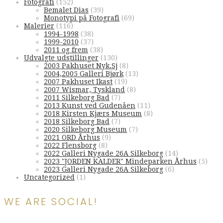
Fotografi
(152)
Bemalet Dias
(39)
Monotypi på Fotografi
(69)
Malerier
(116)
1994-1998
(38)
1999-2010
(37)
2011 og frem
(38)
Udvalgte udstillinger
(130)
2003 Pakhuset Nyk.Sj
(8)
2004,2005 Galleri Bjørk
(13)
2007 Pakhuset Ikast
(19)
2007 Wismar, Tyskland
(8)
2011 Silkeborg Bad
(7)
2013 Kunst ved Gudenåen
(11)
2018 Kirsten Kjærs Museum
(8)
2018 Silkeborg Bad
(7)
2020 Silkeborg Museum
(7)
2021 ORD Århus
(9)
2022 Flensborg
(8)
2022 Galleri Nygade 26A Silkeborg
(14)
2023 "JORDEN KALDER" Mindeparken Århus
(5)
2023 Galleri Nygade 26A Silkeborg
(6)
Uncategorized
(1)
WE ARE SOCIAL!