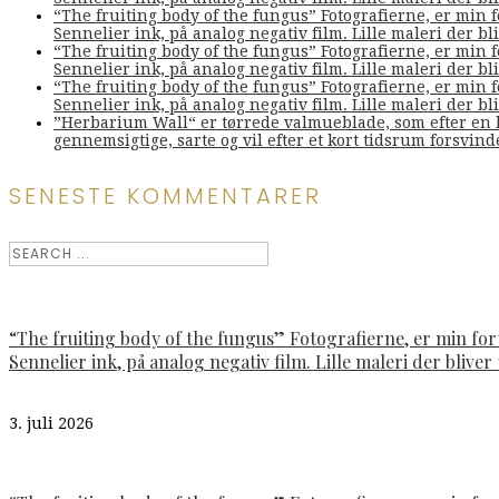
“The fruiting body of the fungus” Fotografierne, er min 
Sennelier ink, på analog negativ film. Lille maleri der bliv
“The fruiting body of the fungus” Fotografierne, er min 
Sennelier ink, på analog negativ film. Lille maleri der bliv
“The fruiting body of the fungus” Fotografierne, er min 
Sennelier ink, på analog negativ film. Lille maleri der bliv
”Herbarium Wall“ er tørrede valmueblade, som efter en l
gennemsigtige, sarte og vil efter et kort tidsrum forsvin
SENESTE KOMMENTARER
“The fruiting body of the fungus” Fotografierne, er min fo
Sennelier ink, på analog negativ film. Lille maleri der bliver t
3. juli 2026