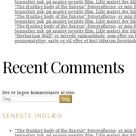
Sennelier ink, på analog negativ film. Lille maleri der bliv
“The fruiting body of the fungus” Fotografierne, er min 
Sennelier ink, på analog negativ film. Lille maleri der bliv
“The fruiting body of the fungus” Fotografierne, er min 
Sennelier ink, på analog negativ film. Lille maleri der bliv
“The fruiting body of the fungus” Fotografierne, er min 
Sennelier ink, på analog negativ film. Lille maleri der bliv
”Herbarium Wall“ er tørrede valmueblade, som efter en l
gennemsigtige, sarte og vil efter et kort tidsrum forsvin
Recent Comments
Der er ingen kommentarer at vise.
Søg
efter:
SENESTE INDLÆG
“The fruiting body of the fungus” Fotografierne, er min 
Sennelier ink, på analog negativ film. Lille maleri der bliv