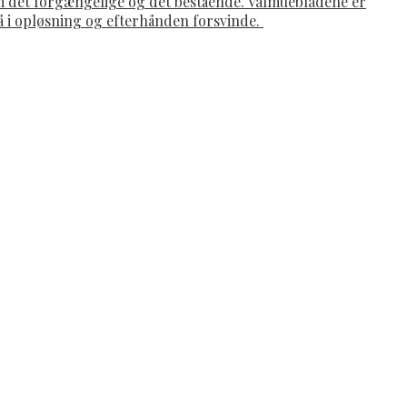
om det forgængelige og det bestående. Valmuebladene er
gå i opløsning og efterhånden forsvinde.