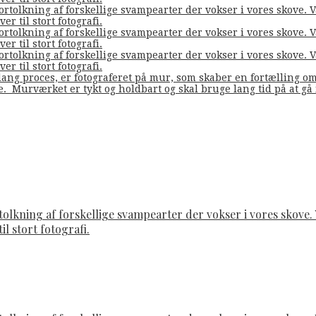
fortolkning af forskellige svampearter der vokser i vores skove
er til stort fotografi.
fortolkning af forskellige svampearter der vokser i vores skove
er til stort fotografi.
fortolkning af forskellige svampearter der vokser i vores skove
er til stort fotografi.
ang proces, er fotograferet på mur, som skaber en fortælling o
de. Murværket er tykt og holdbart og skal bruge lang tid på at g
rtolkning af forskellige svampearter der vokser i vores skov
il stort fotografi.