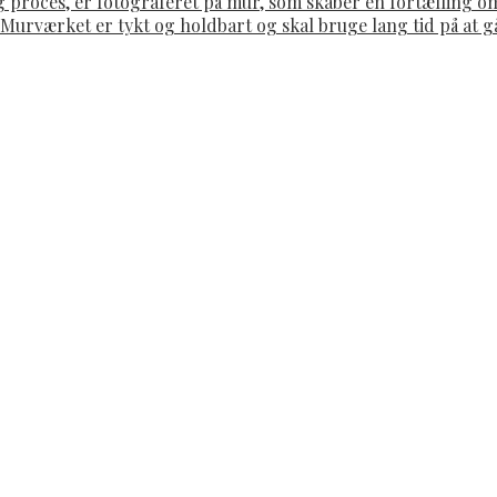
g proces, er fotograferet på mur, som skaber en fortælling 
. Murværket er tykt og holdbart og skal bruge lang tid på at 