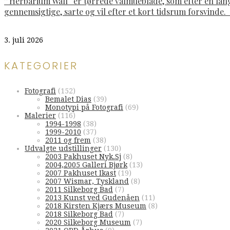
”Herbarium Wall“ er tørrede valmueblade, som efter en lan
gennemsigtige, sarte og vil efter et kort tidsrum forsvinde
3. juli 2026
KATEGORIER
Fotografi
(152)
Bemalet Dias
(39)
Monotypi på Fotografi
(69)
Malerier
(116)
1994-1998
(38)
1999-2010
(37)
2011 og frem
(38)
Udvalgte udstillinger
(130)
2003 Pakhuset Nyk.Sj
(8)
2004,2005 Galleri Bjørk
(13)
2007 Pakhuset Ikast
(19)
2007 Wismar, Tyskland
(8)
2011 Silkeborg Bad
(7)
2013 Kunst ved Gudenåen
(11)
2018 Kirsten Kjærs Museum
(8)
2018 Silkeborg Bad
(7)
2020 Silkeborg Museum
(7)