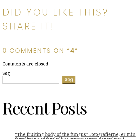
DID YOU LIKE THIS?
SHARE IT!
0 COMMENTS ON “
4
”
Comments are closed.
Søg
Søg
Recent Posts
“The fruiting body of the fungus” Fotografierne, er min