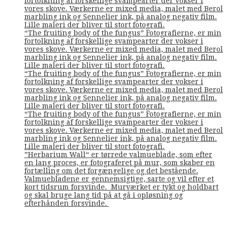
fortolkning af forskellige svampearter der vokser i
vores skove. Værkerne er mixed media, malet med Berol
marbling ink og Sennelier ink, på analog negativ film.
Lille maleri der bliver til stort fotografi.
“The fruiting body of the fungus” Fotografierne, er min
fortolkning af forskellige svampearter der vokser i
vores skove. Værkerne er mixed media, malet med Berol
marbling ink og Sennelier ink, på analog negativ film.
Lille maleri der bliver til stort fotografi.
“The fruiting body of the fungus” Fotografierne, er min
fortolkning af forskellige svampearter der vokser i
vores skove. Værkerne er mixed media, malet med Berol
marbling ink og Sennelier ink, på analog negativ film.
Lille maleri der bliver til stort fotografi.
“The fruiting body of the fungus” Fotografierne, er min
fortolkning af forskellige svampearter der vokser i
vores skove. Værkerne er mixed media, malet med Berol
marbling ink og Sennelier ink, på analog negativ film.
Lille maleri der bliver til stort fotografi.
”Herbarium Wall“ er tørrede valmueblade, som efter
en lang proces, er fotograferet på mur, som skaber en
fortælling om det forgængelige og det bestående.
Valmuebladene er gennemsigtige, sarte og vil efter et
kort tidsrum forsvinde. Murværket er tykt og holdbart
og skal bruge lang tid på at gå i opløsning og
efterhånden forsvinde.