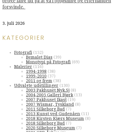
bruge lang tid på at gå i opløsning og efterhånden
forsvinde.
3. juli 2026
KATEGORIER
Fotografi
(152)
Bemalet Dias
(39)
Monotypi på Fotografi
(69)
Malerier
(116)
1994-1998
(38)
1999-2010
(37)
2011 og frem
(38)
Udvalgte udstillinger
(130)
2003 Pakhuset Nyk.Sj
(8)
2004,2005 Galleri Bjørk
(13)
2007 Pakhuset Ikast
(19)
2007 Wismar, Tyskland
(8)
2011 Silkeborg Bad
(7)
2013 Kunst ved Gudenåen
(11)
2018 Kirsten Kjærs Museum
(8)
2018 Silkeborg Bad
(7)
2020 Silkeborg Museum
(7)