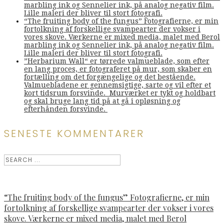
marbling ink og Sennelier ink, på analog negativ film.
Lille maleri der bliver til stort fotografi.
“The fruiting body of the fungus” Fotografierne, er min
fortolkning af forskellige svampearter der vokser i
vores skove. Værkerne er mixed media, malet med Berol
marbling ink og Sennelier ink, på analog negativ film.
Lille maleri der bliver til stort fotografi.
”Herbarium Wall“ er tørrede valmueblade, som efter
en lang proces, er fotograferet på mur, som skaber en
fortælling om det forgængelige og det bestående.
Valmuebladene er gennemsigtige, sarte og vil efter et
kort tidsrum forsvinde. Murværket er tykt og holdbart
og skal bruge lang tid på at gå i opløsning og
efterhånden forsvinde.
SENESTE KOMMENTARER
“The fruiting body of the fungus” Fotografierne, er min
fortolkning af forskellige svampearter der vokser i vores
skove. Værkerne er mixed media, malet med Berol