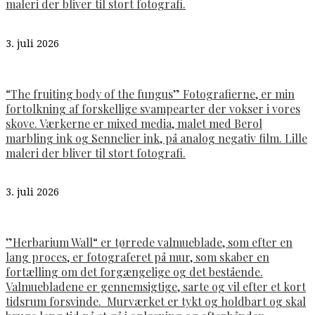
maleri der bliver til stort fotografi.
3. juli 2026
“The fruiting body of the fungus” Fotografierne, er min
fortolkning af forskellige svampearter der vokser i vores
skove. Værkerne er mixed media, malet med Berol
marbling ink og Sennelier ink, på analog negativ film. Lille
maleri der bliver til stort fotografi.
3. juli 2026
”Herbarium Wall“ er tørrede valmueblade, som efter en
lang proces, er fotograferet på mur, som skaber en
fortælling om det forgængelige og det bestående.
Valmuebladene er gennemsigtige, sarte og vil efter et kort
tidsrum forsvinde. Murværket er tykt og holdbart og skal