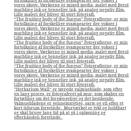
fortolkning af forskellige svampearter der vokser i
vores skove. Værkerne er mixed media, malet med Berol
marbling ink og Sennelier ink, på analog negativ film.
Lille maleri der bliver til stort fotografi.
“The fruiting body of the fungus” Fotografierne, er min
fortolkning af forskellige svampearter der vokser i
vores skove. Værkerne er mixed media, malet med Berol
marbling ink og Sennelier ink, på analog negativ film.
Lille maleri der bliver til stort fotografi.
“The fruiting body of the fungus” Fotografierne, er min
fortolkning af forskellige svampearter der vokser i
vores skove. Værkerne er mixed media, malet med Berol
marbling ink og Sennelier ink, på analog negativ film.
Lille maleri der bliver til stort fotografi.
“The fruiting body of the fungus” Fotografierne, er min
fortolkning af forskellige svampearter der vokser i
vores skove. Værkerne er mixed media, malet med Berol
marbling ink og Sennelier ink, på analog negativ film.
Lille maleri der bliver til stort fotografi.
”Herbarium Wall“ er tørrede valmueblade, som efter
en lang proces, er fotograferet på mur, som skaber en
fortælling om det forgængelige og det bestående.
Valmuebladene er gennemsigtige, sarte og vil efter et
kort tidsrum forsvinde. Murværket er tykt og holdbart
og skal bruge lang tid på at gå i opløsning og
efterhånden forsvinde.