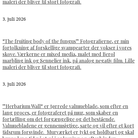
maleri der bliver til stort fotografi.
3. juli 2026
“The fruiting body of the fungus” Fotografierne, er min
fortolkning af forskellige svampearter der vokser i vores
skove. Værkerne er mixed media, malet med Berol
marbling ink og Sennelier ink, på analog negativ film. Lille
maleri der bliver til stort fotografi.
3. juli 2026
”Herbarium Wall“ er tørrede valmueblade, som efter en
lang proces, er fotograferet på mur, som skaber en
fortælling om det forgængelige og det bestående.
Valmuebladene er gennemsigtige, sarte og vil efter et kort
tidsrum forsvinde. Murværket er tykt og holdbart og skal