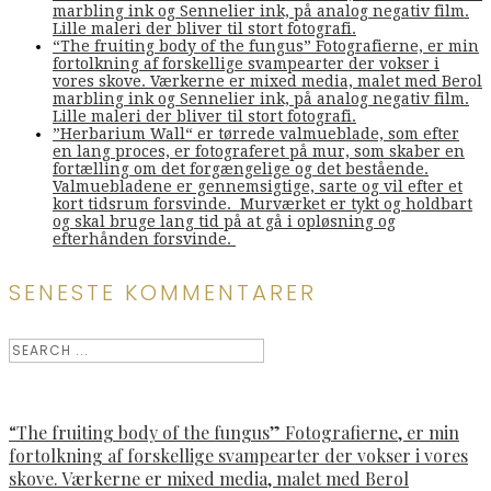
marbling ink og Sennelier ink, på analog negativ film.
Lille maleri der bliver til stort fotografi.
“The fruiting body of the fungus” Fotografierne, er min
fortolkning af forskellige svampearter der vokser i
vores skove. Værkerne er mixed media, malet med Berol
marbling ink og Sennelier ink, på analog negativ film.
Lille maleri der bliver til stort fotografi.
”Herbarium Wall“ er tørrede valmueblade, som efter
en lang proces, er fotograferet på mur, som skaber en
fortælling om det forgængelige og det bestående.
Valmuebladene er gennemsigtige, sarte og vil efter et
kort tidsrum forsvinde. Murværket er tykt og holdbart
og skal bruge lang tid på at gå i opløsning og
efterhånden forsvinde.
SENESTE KOMMENTARER
“The fruiting body of the fungus” Fotografierne, er min
fortolkning af forskellige svampearter der vokser i vores
skove. Værkerne er mixed media, malet med Berol