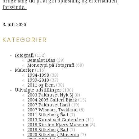
bruge lang tid på at gå i opløsning og efterhånden
forsvinde.
3. juli 2026
KATEGORIER
Fotografi
(152)
Bemalet Dias
(39)
Monotypi på Fotografi
(69)
Malerier
(116)
1994-1998
(38)
1999-2010
(37)
2011 og frem
(38)
Udvalgte udstillinger
(130)
2003 Pakhuset Nyk.Sj
(8)
2004,2005 Galleri Bjørk
(13)
2007 Pakhuset Ikast
(19)
2007 Wismar, Tyskland
(8)
2011 Silkeborg Bad
(7)
2013 Kunst ved Gudenåen
(11)
2018 Kirsten Kjærs Museum
(8)
2018 Silkeborg Bad
(7)
2020 Silkeborg Museum
(7)