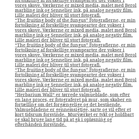
fortolkning af forskellige svampearter der vokser i
vores skove. Værkerne er mixed media, malet med Berol
marbling ink og Sennelier ink, på analog negativ film.
Lille maleri der bliver til stort fotografi.
“The fruiting body of the fungus” Fotografierne, er min
fortolkning af forskellige svampearter der vokser i
vores skove. Værkerne er mixed media, malet med Berol
marbling ink og Sennelier ink, på analog negativ film.
Lille maleri der bliver til stort fotografi.
“The fruiting body of the fungus” Fotografierne, er min
fortolkning af forskellige svampearter der vokser i
vores skove. Værkerne er mixed media, malet med Berol
marbling ink og Sennelier ink, på analog negativ film.
Lille maleri der bliver til stort fotografi.
“The fruiting body of the fungus” Fotografierne, er min
fortolkning af forskellige svampearter der vokser i
vores skove. Værkerne er mixed media, malet med Berol
marbling ink og Sennelier ink, på analog negativ film.
Lille maleri der bliver til stort fotografi.
”Herbarium Wall“ er tørrede valmueblade, som efter
en lang proces, er fotograferet på mur, som skaber en
fortælling om det forgængelige og det bestående.
Valmuebladene er gennemsigtige, sarte og vil efter et
kort tidsrum forsvinde. Murværket er tykt og holdbart
og skal bruge lang tid på at gå i opløsning og
efterhånden forsvinde.