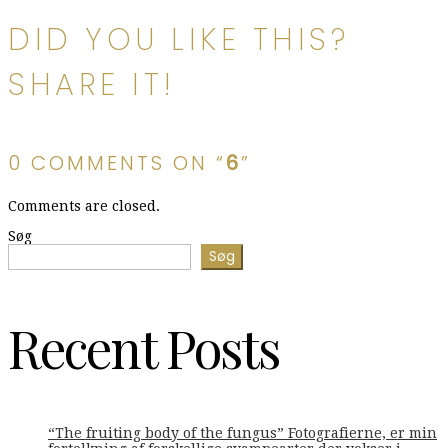
DID YOU LIKE THIS?
SHARE IT!
0 COMMENTS ON “
6
”
Comments are closed.
Søg
Søg
Recent Posts
“The fruiting body of the fungus” Fotografierne, er min