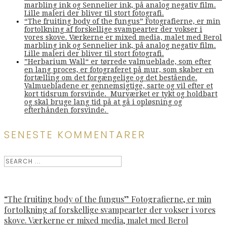
marbling ink og Sennelier ink, på analog negativ film.
Lille maleri der bliver til stort fotografi.
“The fruiting body of the fungus” Fotografierne, er min
fortolkning af forskellige svampearter der vokser i
vores skove. Værkerne er mixed media, malet med Berol
marbling ink og Sennelier ink, på analog negativ film.
Lille maleri der bliver til stort fotografi.
”Herbarium Wall“ er tørrede valmueblade, som efter
en lang proces, er fotograferet på mur, som skaber en
fortælling om det forgængelige og det bestående.
Valmuebladene er gennemsigtige, sarte og vil efter et
kort tidsrum forsvinde. Murværket er tykt og holdbart
og skal bruge lang tid på at gå i opløsning og
efterhånden forsvinde.
SENESTE KOMMENTARER
“The fruiting body of the fungus” Fotografierne, er min
fortolkning af forskellige svampearter der vokser i vores
skove. Værkerne er mixed media, malet med Berol