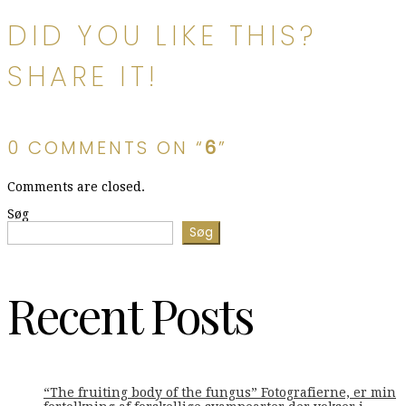
DID YOU LIKE THIS?
SHARE IT!
0 COMMENTS ON “
6
”
Comments are closed.
Søg
Søg
Recent Posts
“The fruiting body of the fungus” Fotografierne, er min