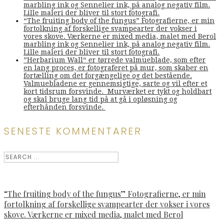
marbling ink og Sennelier ink, på analog negativ film.
Lille maleri der bliver til stort fotografi.
“The fruiting body of the fungus” Fotografierne, er min
fortolkning af forskellige svampearter der vokser i
vores skove. Værkerne er mixed media, malet med Berol
marbling ink og Sennelier ink, på analog negativ film.
Lille maleri der bliver til stort fotografi.
”Herbarium Wall“ er tørrede valmueblade, som efter
en lang proces, er fotograferet på mur, som skaber en
fortælling om det forgængelige og det bestående.
Valmuebladene er gennemsigtige, sarte og vil efter et
kort tidsrum forsvinde. Murværket er tykt og holdbart
og skal bruge lang tid på at gå i opløsning og
efterhånden forsvinde.
SENESTE KOMMENTARER
“The fruiting body of the fungus” Fotografierne, er min
fortolkning af forskellige svampearter der vokser i vores
skove. Værkerne er mixed media, malet med Berol