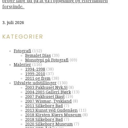
bruge lang tid på at gå i opløsning og efterhånden
forsvinde.
3. juli 2026
KATEGORIER
Fotografi
(152)
Bemalet Dias
(39)
Monotypi på Fotografi
(69)
Malerier
(116)
1994-1998
(38)
1999-2010
(37)
2011 og frem
(38)
Udvalgte udstillinger
(130)
2003 Pakhuset Nyk.Sj
(8)
2004,2005 Galleri Bjørk
(13)
2007 Pakhuset Ikast
(19)
2007 Wismar, Tyskland
(8)
2011 Silkeborg Bad
(7)
2013 Kunst ved Gudenåen
(11)
2018 Kirsten Kjærs Museum
(8)
2018 Silkeborg Bad
(7)
2020 Silkeborg Museum
(7)