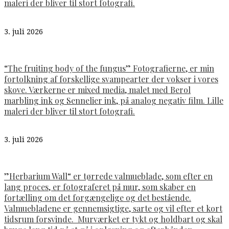
maleri der bliver til stort fotografi.
3. juli 2026
“The fruiting body of the fungus” Fotografierne, er min
fortolkning af forskellige svampearter der vokser i vores
skove. Værkerne er mixed media, malet med Berol
marbling ink og Sennelier ink, på analog negativ film. Lille
maleri der bliver til stort fotografi.
3. juli 2026
”Herbarium Wall“ er tørrede valmueblade, som efter en
lang proces, er fotograferet på mur, som skaber en
fortælling om det forgængelige og det bestående.
Valmuebladene er gennemsigtige, sarte og vil efter et kort
tidsrum forsvinde. Murværket er tykt og holdbart og skal