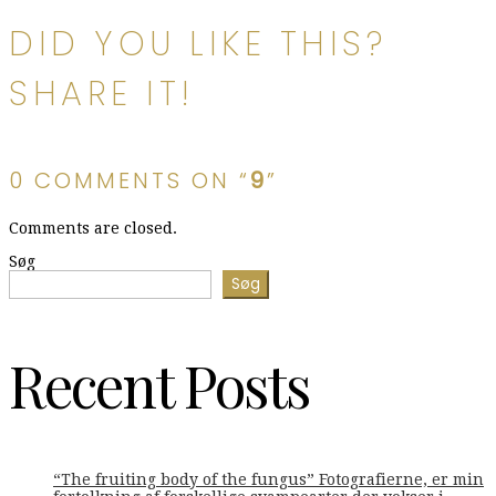
DID YOU LIKE THIS?
SHARE IT!
0 COMMENTS ON “
9
”
Comments are closed.
Søg
Søg
Recent Posts
“The fruiting body of the fungus” Fotografierne, er min