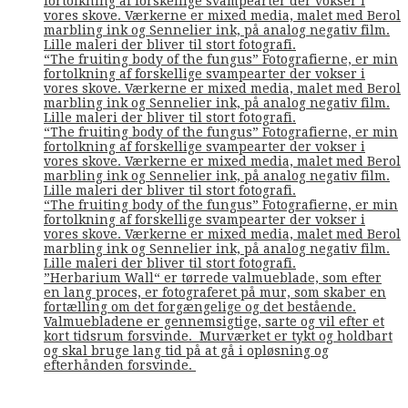
fortolkning af forskellige svampearter der vokser i
vores skove. Værkerne er mixed media, malet med Berol
marbling ink og Sennelier ink, på analog negativ film.
Lille maleri der bliver til stort fotografi.
“The fruiting body of the fungus” Fotografierne, er min
fortolkning af forskellige svampearter der vokser i
vores skove. Værkerne er mixed media, malet med Berol
marbling ink og Sennelier ink, på analog negativ film.
Lille maleri der bliver til stort fotografi.
“The fruiting body of the fungus” Fotografierne, er min
fortolkning af forskellige svampearter der vokser i
vores skove. Værkerne er mixed media, malet med Berol
marbling ink og Sennelier ink, på analog negativ film.
Lille maleri der bliver til stort fotografi.
“The fruiting body of the fungus” Fotografierne, er min
fortolkning af forskellige svampearter der vokser i
vores skove. Værkerne er mixed media, malet med Berol
marbling ink og Sennelier ink, på analog negativ film.
Lille maleri der bliver til stort fotografi.
”Herbarium Wall“ er tørrede valmueblade, som efter
en lang proces, er fotograferet på mur, som skaber en
fortælling om det forgængelige og det bestående.
Valmuebladene er gennemsigtige, sarte og vil efter et
kort tidsrum forsvinde. Murværket er tykt og holdbart
og skal bruge lang tid på at gå i opløsning og
efterhånden forsvinde.