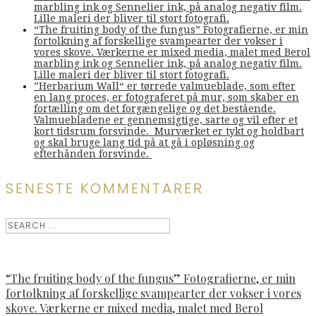
marbling ink og Sennelier ink, på analog negativ film.
Lille maleri der bliver til stort fotografi.
“The fruiting body of the fungus” Fotografierne, er min
fortolkning af forskellige svampearter der vokser i
vores skove. Værkerne er mixed media, malet med Berol
marbling ink og Sennelier ink, på analog negativ film.
Lille maleri der bliver til stort fotografi.
”Herbarium Wall“ er tørrede valmueblade, som efter
en lang proces, er fotograferet på mur, som skaber en
fortælling om det forgængelige og det bestående.
Valmuebladene er gennemsigtige, sarte og vil efter et
kort tidsrum forsvinde. Murværket er tykt og holdbart
og skal bruge lang tid på at gå i opløsning og
efterhånden forsvinde.
SENESTE KOMMENTARER
“The fruiting body of the fungus” Fotografierne, er min
fortolkning af forskellige svampearter der vokser i vores
skove. Værkerne er mixed media, malet med Berol