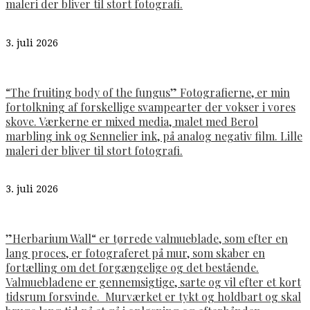
maleri der bliver til stort fotografi.
3. juli 2026
“The fruiting body of the fungus” Fotografierne, er min
fortolkning af forskellige svampearter der vokser i vores
skove. Værkerne er mixed media, malet med Berol
marbling ink og Sennelier ink, på analog negativ film. Lille
maleri der bliver til stort fotografi.
3. juli 2026
”Herbarium Wall“ er tørrede valmueblade, som efter en
lang proces, er fotograferet på mur, som skaber en
fortælling om det forgængelige og det bestående.
Valmuebladene er gennemsigtige, sarte og vil efter et kort
tidsrum forsvinde. Murværket er tykt og holdbart og skal