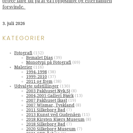
bruge lang tid på at gå i opløsning og efterhånden
forsvinde.
3. juli 2026
KATEGORIER
Fotografi
(152)
Bemalet Dias
(39)
Monotypi på Fotografi
(69)
Malerier
(116)
1994-1998
(38)
1999-2010
(37)
2011 og frem
(38)
Udvalgte udstillinger
(130)
2003 Pakhuset Nyk.Sj
(8)
2004,2005 Galleri Bjørk
(13)
2007 Pakhuset Ikast
(19)
2007 Wismar, Tyskland
(8)
2011 Silkeborg Bad
(7)
2013 Kunst ved Gudenåen
(11)
2018 Kirsten Kjærs Museum
(8)
2018 Silkeborg Bad
(7)
2020 Silkeborg Museum
(7)