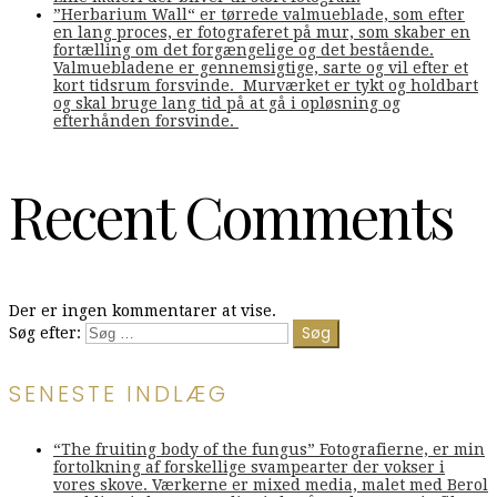
”Herbarium Wall“ er tørrede valmueblade, som efter
en lang proces, er fotograferet på mur, som skaber en
fortælling om det forgængelige og det bestående.
Valmuebladene er gennemsigtige, sarte og vil efter et
kort tidsrum forsvinde. Murværket er tykt og holdbart
og skal bruge lang tid på at gå i opløsning og
efterhånden forsvinde.
Recent Comments
Der er ingen kommentarer at vise.
Søg efter:
SENESTE INDLÆG
“The fruiting body of the fungus” Fotografierne, er min
fortolkning af forskellige svampearter der vokser i
vores skove. Værkerne er mixed media, malet med Berol