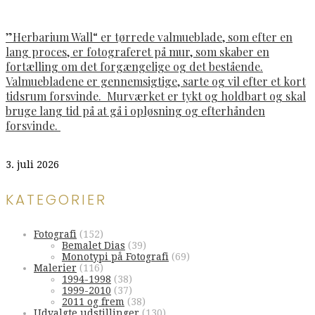
”Herbarium Wall“ er tørrede valmueblade, som efter en
lang proces, er fotograferet på mur, som skaber en
fortælling om det forgængelige og det bestående.
Valmuebladene er gennemsigtige, sarte og vil efter et kort
tidsrum forsvinde. Murværket er tykt og holdbart og skal
bruge lang tid på at gå i opløsning og efterhånden
forsvinde.
3. juli 2026
KATEGORIER
Fotografi
(152)
Bemalet Dias
(39)
Monotypi på Fotografi
(69)
Malerier
(116)
1994-1998
(38)
1999-2010
(37)
2011 og frem
(38)
Udvalgte udstillinger
(130)