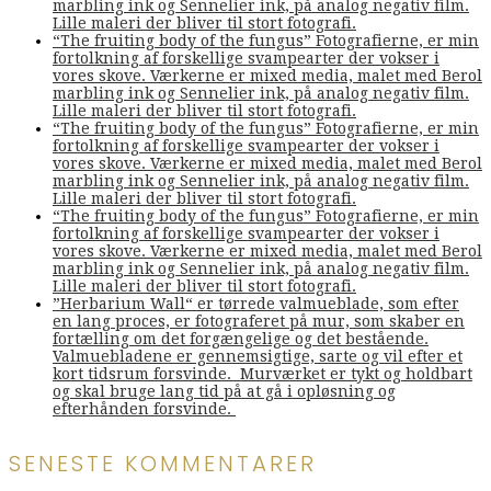
marbling ink og Sennelier ink, på analog negativ film.
Lille maleri der bliver til stort fotografi.
“The fruiting body of the fungus” Fotografierne, er min
fortolkning af forskellige svampearter der vokser i
vores skove. Værkerne er mixed media, malet med Berol
marbling ink og Sennelier ink, på analog negativ film.
Lille maleri der bliver til stort fotografi.
“The fruiting body of the fungus” Fotografierne, er min
fortolkning af forskellige svampearter der vokser i
vores skove. Værkerne er mixed media, malet med Berol
marbling ink og Sennelier ink, på analog negativ film.
Lille maleri der bliver til stort fotografi.
“The fruiting body of the fungus” Fotografierne, er min
fortolkning af forskellige svampearter der vokser i
vores skove. Værkerne er mixed media, malet med Berol
marbling ink og Sennelier ink, på analog negativ film.
Lille maleri der bliver til stort fotografi.
”Herbarium Wall“ er tørrede valmueblade, som efter
en lang proces, er fotograferet på mur, som skaber en
fortælling om det forgængelige og det bestående.
Valmuebladene er gennemsigtige, sarte og vil efter et
kort tidsrum forsvinde. Murværket er tykt og holdbart
og skal bruge lang tid på at gå i opløsning og
efterhånden forsvinde.
SENESTE KOMMENTARER