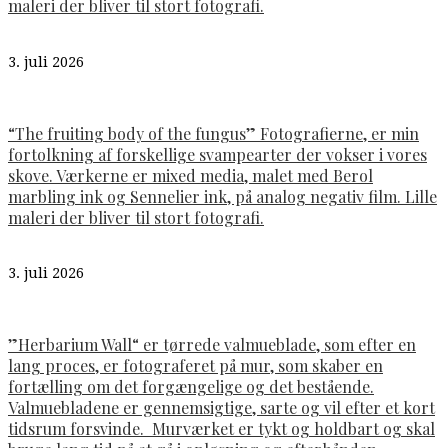
maleri der bliver til stort fotografi.
3. juli 2026
“The fruiting body of the fungus” Fotografierne, er min
fortolkning af forskellige svampearter der vokser i vores
skove. Værkerne er mixed media, malet med Berol
marbling ink og Sennelier ink, på analog negativ film. Lille
maleri der bliver til stort fotografi.
3. juli 2026
”Herbarium Wall“ er tørrede valmueblade, som efter en
lang proces, er fotograferet på mur, som skaber en
fortælling om det forgængelige og det bestående.
Valmuebladene er gennemsigtige, sarte og vil efter et kort
tidsrum forsvinde. Murværket er tykt og holdbart og skal