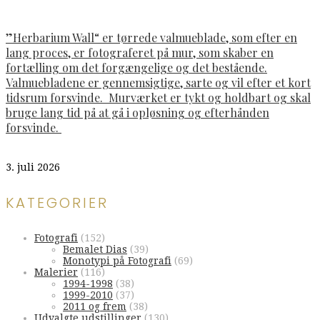
”Herbarium Wall“ er tørrede valmueblade, som efter en
lang proces, er fotograferet på mur, som skaber en
fortælling om det forgængelige og det bestående.
Valmuebladene er gennemsigtige, sarte og vil efter et kort
tidsrum forsvinde. Murværket er tykt og holdbart og skal
bruge lang tid på at gå i opløsning og efterhånden
forsvinde.
3. juli 2026
KATEGORIER
Fotografi
(152)
Bemalet Dias
(39)
Monotypi på Fotografi
(69)
Malerier
(116)
1994-1998
(38)
1999-2010
(37)
2011 og frem
(38)
Udvalgte udstillinger
(130)