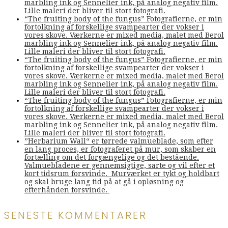
marbling ink og Sennelier ink, på analog negativ film.
Lille maleri der bliver til stort fotografi.
“The fruiting body of the fungus” Fotografierne, er min
fortolkning af forskellige svampearter der vokser i
vores skove. Værkerne er mixed media, malet med Berol
marbling ink og Sennelier ink, på analog negativ film.
Lille maleri der bliver til stort fotografi.
“The fruiting body of the fungus” Fotografierne, er min
fortolkning af forskellige svampearter der vokser i
vores skove. Værkerne er mixed media, malet med Berol
marbling ink og Sennelier ink, på analog negativ film.
Lille maleri der bliver til stort fotografi.
“The fruiting body of the fungus” Fotografierne, er min
fortolkning af forskellige svampearter der vokser i
vores skove. Værkerne er mixed media, malet med Berol
marbling ink og Sennelier ink, på analog negativ film.
Lille maleri der bliver til stort fotografi.
”Herbarium Wall“ er tørrede valmueblade, som efter
en lang proces, er fotograferet på mur, som skaber en
fortælling om det forgængelige og det bestående.
Valmuebladene er gennemsigtige, sarte og vil efter et
kort tidsrum forsvinde. Murværket er tykt og holdbart
og skal bruge lang tid på at gå i opløsning og
efterhånden forsvinde.
SENESTE KOMMENTARER