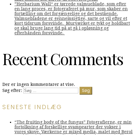
”Herbarium Wall“ er tørrede valmueblade, som efter
en lang proces, er fotograferet på mur, som skaber en
fortælling om det forgængelige og det bestående.
Valmuebladene er gennemsigtige, sarte og vil efter et
kort tidsrum forsvinde. Murværket er tykt og holdbart
og skal bruge lang tid på at gå i opløsning og
efterhånden forsvinde.
Recent Comments
Der er ingen kommentarer at vise.
Søg efter:
SENESTE INDLÆG
“The fruiting body of the fungus” Fotografierne, er min
fortolkning af forskellige svampearter der vokser i
vores skove. Værkerne er mixed media, malet med Berol