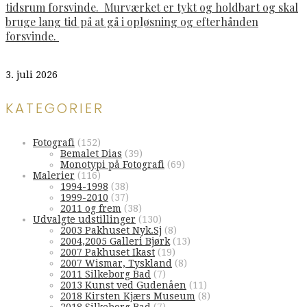
tidsrum forsvinde. Murværket er tykt og holdbart og skal
bruge lang tid på at gå i opløsning og efterhånden
forsvinde.
3. juli 2026
KATEGORIER
Fotografi
(152)
Bemalet Dias
(39)
Monotypi på Fotografi
(69)
Malerier
(116)
1994-1998
(38)
1999-2010
(37)
2011 og frem
(38)
Udvalgte udstillinger
(130)
2003 Pakhuset Nyk.Sj
(8)
2004,2005 Galleri Bjørk
(13)
2007 Pakhuset Ikast
(19)
2007 Wismar, Tyskland
(8)
2011 Silkeborg Bad
(7)
2013 Kunst ved Gudenåen
(11)
2018 Kirsten Kjærs Museum
(8)
2018 Silkeborg Bad
(7)