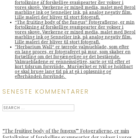
fortolkning af forskellige svampearter der vokser i
vores skove. Værkerne er mixed media, malet med Berol
marbling ink og Sennelier ink, på analog negativ film.
Lille maleri der bliver til stort fotografi.
“The fruiting body of the fungus” Fotografierne, er min
fortolkning af forskellige svampearter der vokser i
vores skove. Værkerne er mixed media, malet med Berol
marbling ink og Sennelier ink, på analog negativ film.
Lille maleri der bliver til stort fotografi.
”Herbarium Wall“ er tørrede valmueblade, som efter
en lang proces, er fotograferet på mur, som skaber en
fortælling om det forgængelige og det bestående.
Valmuebladene er gennemsigtige, sarte og vil efter et
kort tidsrum forsvinde. Murværket er tykt og holdbart
og skal bruge lang tid på at gå i opløsning og
efterhånden forsvinde.
SENESTE KOMMENTARER
“The fruiting body of the fungus” Fotografierne, er min
fortolkning af forskellige svampearter der vokser i vores