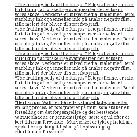
“The fruiting body of the fungus” Fotografierne, er min
fortolkning af forskellige svampearter der vokser i
vores skove. Værkerne er mixed media, malet med Berol
marbling ink og Sennelier ink, på analog negativ film.
Lille maleri der bliver til stort fotografi.
“The fruiting body of the fungus” Fotografierne, er min
fortolkning af forskellige svampearter der vokser i
vores skove. Værkerne er mixed media, malet med Berol
marbling ink og Sennelier ink, på analog negativ film.
Lille maleri der bliver til stort fotografi.
“The fruiting body of the fungus” Fotografierne, er min
fortolkning af forskellige svampearter der vokser i
vores skove. Værkerne er mixed media, malet med Berol
marbling ink og Sennelier ink, på analog negativ film.
Lille maleri der bliver til stort fotografi.
“The fruiting body of the fungus” Fotografierne, er min
fortolkning af forskellige svampearter der vokser i
vores skove. Værkerne er mixed media, malet med Berol
marbling ink og Sennelier ink, på analog negativ film.
Lille maleri der bliver til stort fotografi.
”Herbarium Wall“ er tørrede valmueblade, som efter
en lang proces, er fotograferet på mur, som skaber en
fortælling om det forgængelige og det bestående.
Valmuebladene er gennemsigtige, sarte og vil efter et
kort tidsrum forsvinde. Murværket er tykt og holdbart
og skal bruge lang tid på at gå i opløsning og
efterhånden forsvinde.