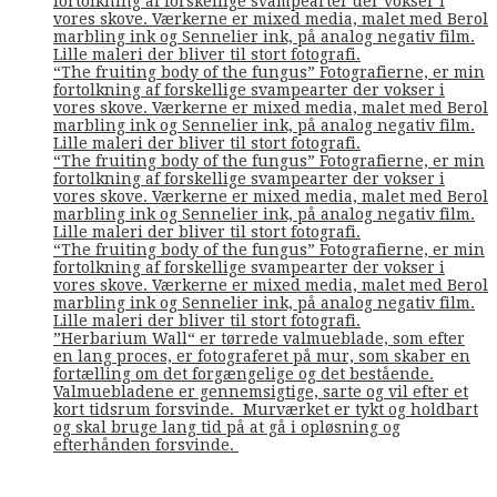
fortolkning af forskellige svampearter der vokser i
vores skove. Værkerne er mixed media, malet med Berol
marbling ink og Sennelier ink, på analog negativ film.
Lille maleri der bliver til stort fotografi.
“The fruiting body of the fungus” Fotografierne, er min
fortolkning af forskellige svampearter der vokser i
vores skove. Værkerne er mixed media, malet med Berol
marbling ink og Sennelier ink, på analog negativ film.
Lille maleri der bliver til stort fotografi.
“The fruiting body of the fungus” Fotografierne, er min
fortolkning af forskellige svampearter der vokser i
vores skove. Værkerne er mixed media, malet med Berol
marbling ink og Sennelier ink, på analog negativ film.
Lille maleri der bliver til stort fotografi.
“The fruiting body of the fungus” Fotografierne, er min
fortolkning af forskellige svampearter der vokser i
vores skove. Værkerne er mixed media, malet med Berol
marbling ink og Sennelier ink, på analog negativ film.
Lille maleri der bliver til stort fotografi.
”Herbarium Wall“ er tørrede valmueblade, som efter
en lang proces, er fotograferet på mur, som skaber en
fortælling om det forgængelige og det bestående.
Valmuebladene er gennemsigtige, sarte og vil efter et
kort tidsrum forsvinde. Murværket er tykt og holdbart
og skal bruge lang tid på at gå i opløsning og
efterhånden forsvinde.