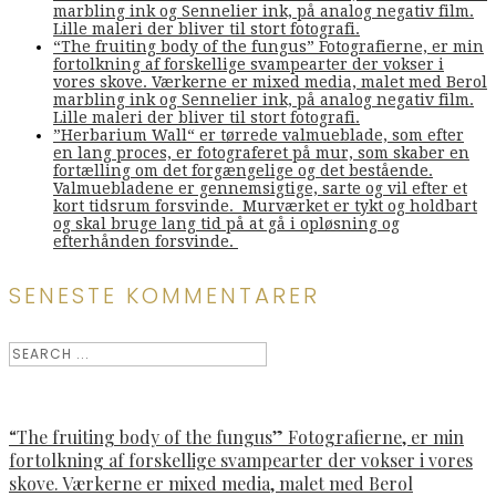
marbling ink og Sennelier ink, på analog negativ film.
Lille maleri der bliver til stort fotografi.
“The fruiting body of the fungus” Fotografierne, er min
fortolkning af forskellige svampearter der vokser i
vores skove. Værkerne er mixed media, malet med Berol
marbling ink og Sennelier ink, på analog negativ film.
Lille maleri der bliver til stort fotografi.
”Herbarium Wall“ er tørrede valmueblade, som efter
en lang proces, er fotograferet på mur, som skaber en
fortælling om det forgængelige og det bestående.
Valmuebladene er gennemsigtige, sarte og vil efter et
kort tidsrum forsvinde. Murværket er tykt og holdbart
og skal bruge lang tid på at gå i opløsning og
efterhånden forsvinde.
SENESTE KOMMENTARER
“The fruiting body of the fungus” Fotografierne, er min
fortolkning af forskellige svampearter der vokser i vores
skove. Værkerne er mixed media, malet med Berol