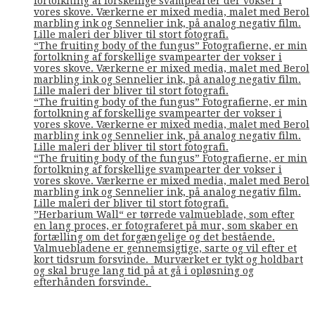
fortolkning af forskellige svampearter der vokser i
vores skove. Værkerne er mixed media, malet med Berol
marbling ink og Sennelier ink, på analog negativ film.
Lille maleri der bliver til stort fotografi.
“The fruiting body of the fungus” Fotografierne, er min
fortolkning af forskellige svampearter der vokser i
vores skove. Værkerne er mixed media, malet med Berol
marbling ink og Sennelier ink, på analog negativ film.
Lille maleri der bliver til stort fotografi.
“The fruiting body of the fungus” Fotografierne, er min
fortolkning af forskellige svampearter der vokser i
vores skove. Værkerne er mixed media, malet med Berol
marbling ink og Sennelier ink, på analog negativ film.
Lille maleri der bliver til stort fotografi.
“The fruiting body of the fungus” Fotografierne, er min
fortolkning af forskellige svampearter der vokser i
vores skove. Værkerne er mixed media, malet med Berol
marbling ink og Sennelier ink, på analog negativ film.
Lille maleri der bliver til stort fotografi.
”Herbarium Wall“ er tørrede valmueblade, som efter
en lang proces, er fotograferet på mur, som skaber en
fortælling om det forgængelige og det bestående.
Valmuebladene er gennemsigtige, sarte og vil efter et
kort tidsrum forsvinde. Murværket er tykt og holdbart
og skal bruge lang tid på at gå i opløsning og
efterhånden forsvinde.