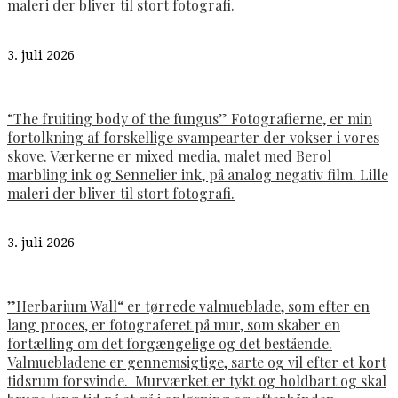
maleri der bliver til stort fotografi.
3. juli 2026
“The fruiting body of the fungus” Fotografierne, er min
fortolkning af forskellige svampearter der vokser i vores
skove. Værkerne er mixed media, malet med Berol
marbling ink og Sennelier ink, på analog negativ film. Lille
maleri der bliver til stort fotografi.
3. juli 2026
”Herbarium Wall“ er tørrede valmueblade, som efter en
lang proces, er fotograferet på mur, som skaber en
fortælling om det forgængelige og det bestående.
Valmuebladene er gennemsigtige, sarte og vil efter et kort
tidsrum forsvinde. Murværket er tykt og holdbart og skal