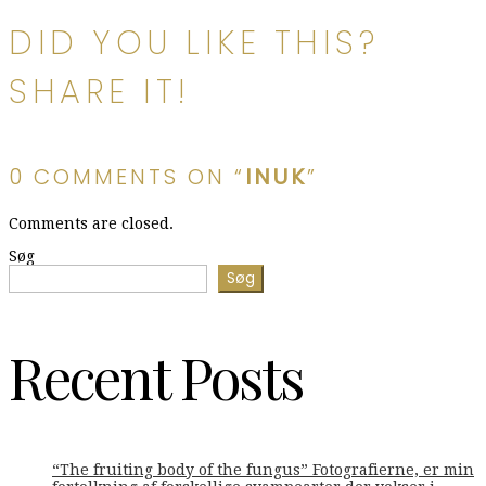
DID YOU LIKE THIS?
SHARE IT!
0 COMMENTS ON “
INUK
”
Comments are closed.
Søg
Søg
Recent Posts
“The fruiting body of the fungus” Fotografierne, er min