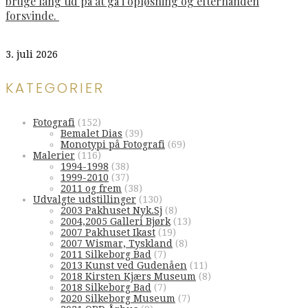
bruge lang tid på at gå i opløsning og efterhånden
forsvinde.
3. juli 2026
KATEGORIER
Fotografi
(152)
Bemalet Dias
(39)
Monotypi på Fotografi
(69)
Malerier
(116)
1994-1998
(38)
1999-2010
(37)
2011 og frem
(38)
Udvalgte udstillinger
(130)
2003 Pakhuset Nyk.Sj
(8)
2004,2005 Galleri Bjørk
(13)
2007 Pakhuset Ikast
(19)
2007 Wismar, Tyskland
(8)
2011 Silkeborg Bad
(7)
2013 Kunst ved Gudenåen
(11)
2018 Kirsten Kjærs Museum
(8)
2018 Silkeborg Bad
(7)
2020 Silkeborg Museum
(7)