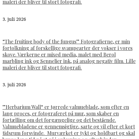
maleri der bliver til stort fotografi.
3. juli 2026
“The fruiting body of the fungus” Fotografierne, er min
fortolkning af forskellige svampearter der vokser i vores
skove. Værkerne er mixed media, malet med Berol
marbling ink og Sennelier ink, på analog negativ film. Lille
maleri der bliver til stort fotografi.
3. juli 2026
”Herbarium Wall“ er tørrede valmueblade, som efter en
lang proces, er fotograferet på mur, som skaber en
fortælling om det forgængelige og det bestående.
Valmuebladene er gennemsigtige, sarte og vil efter et kort
tidsrum forsvinde. Murværket er tykt og holdbart og skal