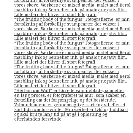
fortolkning af forskellige svampearter der vokser i
vores skove. Værkerne er mixed media, malet med Berol
marbling ink og Sennelier ink, på analog negativ film.
Lille maleri der bliver til stort fotografi.
“The fruiting body of the fungus” Fotografierne, er min
fortolkning af forskellige svampearter der vokser i
vores skove. Værkerne er mixed media, malet med Berol
marbling ink og Sennelier ink, på analog negativ film.
Lille maleri der bliver til stort fotografi.
“The fruiting body of the fungus” Fotografierne, er min
fortolkning af forskellige svampearter der vokser i
vores skove. Værkerne er mixed media, malet med Berol
marbling ink og Sennelier ink, på analog negativ film.
Lille maleri der bliver til stort fotografi.
“The fruiting body of the fungus” Fotografierne, er min
fortolkning af forskellige svampearter der vokser i
vores skove. Værkerne er mixed media, malet med Berol
marbling ink og Sennelier ink, på analog negativ film.
Lille maleri der bliver til stort fotografi.
”Herbarium Wall“ er tørrede valmueblade, som efter
en lang proces, er fotograferet på mur, som skaber en
fortælling om det forgængelige og det bestående.
Valmuebladene er gennemsigtige, sarte og vil efter et
kort tidsrum forsvinde. Murværket er tykt og holdbart
og skal bruge lang tid på at gå i opløsning og
efterhånden forsvinde.