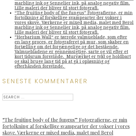
marbling ink og Sennelier ink, på analog negativ film.
Lille maleri der bliver til stort fotografi.
“The fruiting body of the fungus” Fotografierne, er min
fortolkning af forskellige svampearter der vokser i
vores skove. Værkerne er mixed media, malet med Berol
marbling ink og Sennelier ink, på analog negativ film.
Lille maleri der bliver til stort fotografi.
”Herbarium Wall“ er tørrede valmueblade, som efter
en lang proces, er fotograferet på mur, som skaber en
fortælling om det forgængelige og det bestående.
Valmuebladene er gennemsigtige, sarte og vil efter et
kort tidsrum forsvinde. Murværket er tykt og holdbart
og skal bruge lang tid på at gå i opløsning og
efterhånden forsvinde.
SENESTE KOMMENTARER
“The fruiting body of the fungus” Fotografierne, er min
fortolkning af forskellige svampearter der vokser i vores
skove. Værkerne er mixed media, malet med Berol