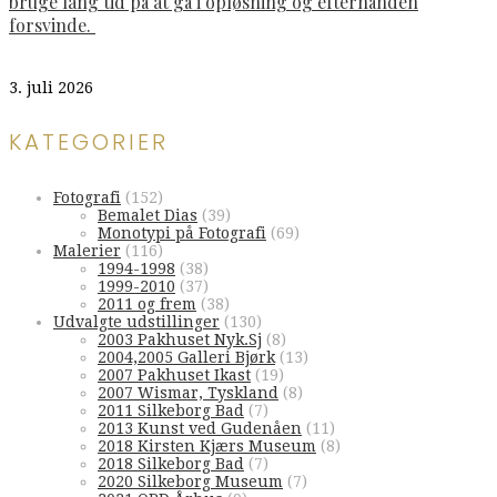
bruge lang tid på at gå i opløsning og efterhånden
forsvinde.
3. juli 2026
KATEGORIER
Fotografi
(152)
Bemalet Dias
(39)
Monotypi på Fotografi
(69)
Malerier
(116)
1994-1998
(38)
1999-2010
(37)
2011 og frem
(38)
Udvalgte udstillinger
(130)
2003 Pakhuset Nyk.Sj
(8)
2004,2005 Galleri Bjørk
(13)
2007 Pakhuset Ikast
(19)
2007 Wismar, Tyskland
(8)
2011 Silkeborg Bad
(7)
2013 Kunst ved Gudenåen
(11)
2018 Kirsten Kjærs Museum
(8)
2018 Silkeborg Bad
(7)
2020 Silkeborg Museum
(7)