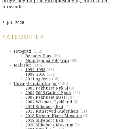
bruge lang tid på at gå i opløsning og efterhånden
forsvinde.
3. juli 2026
KATEGORIER
Fotografi
(152)
Bemalet Dias
(39)
Monotypi på Fotografi
(69)
Malerier
(116)
1994-1998
(38)
1999-2010
(37)
2011 og frem
(38)
Udvalgte udstillinger
(130)
2003 Pakhuset Nyk.Sj
(8)
2004,2005 Galleri Bjørk
(13)
2007 Pakhuset Ikast
(19)
2007 Wismar, Tyskland
(8)
2011 Silkeborg Bad
(7)
2013 Kunst ved Gudenåen
(11)
2018 Kirsten Kjærs Museum
(8)
2018 Silkeborg Bad
(7)
2020 Silkeborg Museum
(7)