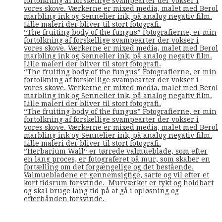
fortolkning af forskellige svampearter der vokser i
vores skove. Værkerne er mixed media, malet med Berol
marbling ink og Sennelier ink, på analog negativ film.
Lille maleri der bliver til stort fotografi.
“The fruiting body of the fungus” Fotografierne, er min
fortolkning af forskellige svampearter der vokser i
vores skove. Værkerne er mixed media, malet med Berol
marbling ink og Sennelier ink, på analog negativ film.
Lille maleri der bliver til stort fotografi.
“The fruiting body of the fungus” Fotografierne, er min
fortolkning af forskellige svampearter der vokser i
vores skove. Værkerne er mixed media, malet med Berol
marbling ink og Sennelier ink, på analog negativ film.
Lille maleri der bliver til stort fotografi.
“The fruiting body of the fungus” Fotografierne, er min
fortolkning af forskellige svampearter der vokser i
vores skove. Værkerne er mixed media, malet med Berol
marbling ink og Sennelier ink, på analog negativ film.
Lille maleri der bliver til stort fotografi.
”Herbarium Wall“ er tørrede valmueblade, som efter
en lang proces, er fotograferet på mur, som skaber en
fortælling om det forgængelige og det bestående.
Valmuebladene er gennemsigtige, sarte og vil efter et
kort tidsrum forsvinde. Murværket er tykt og holdbart
og skal bruge lang tid på at gå i opløsning og
efterhånden forsvinde.