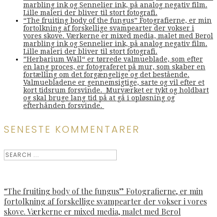
marbling ink og Sennelier ink, på analog negativ film.
Lille maleri der bliver til stort fotografi.
“The fruiting body of the fungus” Fotografierne, er min
fortolkning af forskellige svampearter der vokser i
vores skove. Værkerne er mixed media, malet med Berol
marbling ink og Sennelier ink, på analog negativ film.
Lille maleri der bliver til stort fotografi.
”Herbarium Wall“ er tørrede valmueblade, som efter
en lang proces, er fotograferet på mur, som skaber en
fortælling om det forgængelige og det bestående.
Valmuebladene er gennemsigtige, sarte og vil efter et
kort tidsrum forsvinde. Murværket er tykt og holdbart
og skal bruge lang tid på at gå i opløsning og
efterhånden forsvinde.
SENESTE KOMMENTARER
“The fruiting body of the fungus” Fotografierne, er min
fortolkning af forskellige svampearter der vokser i vores
skove. Værkerne er mixed media, malet med Berol