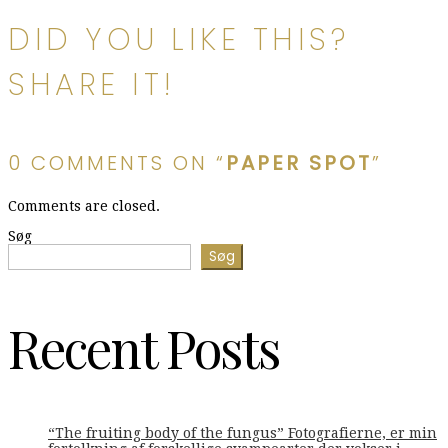
DID YOU LIKE THIS?
SHARE IT!
0 COMMENTS ON “
PAPER SPOT
”
Comments are closed.
Søg
Søg
Recent Posts
“The fruiting body of the fungus” Fotografierne, er min