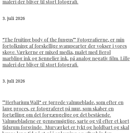
maleri der bliver til stort fotografi.
3. juli 2026
“The fruiting body of the fungus” Fotografierne, er min
fortolkning af forskellige svampearter der vokser i vores
skove. Værkerne er mixed media, malet med Berol
marbling ink og Sennelier ink, på analog negativ film. Lille
maleri der bliver til stort fotografi.
3. juli 2026
”Herbarium Wall“ er tørrede valmueblade, som efter en
lang proces, er fotograferet på mur, som skaber en
fortælling om det forgængelige og det bestående.
Valmuebladene er gennemsigtige, sarte og vil efter et kort
tidsrum forsvinde. Murværket er tykt og holdbart og skal