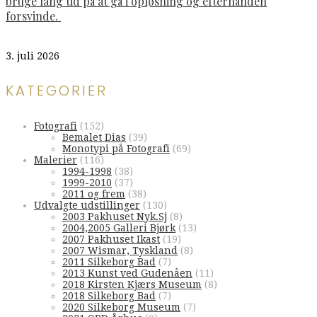
bruge lang tid på at gå i opløsning og efterhånden
forsvinde.
3. juli 2026
KATEGORIER
Fotografi
(152)
Bemalet Dias
(39)
Monotypi på Fotografi
(69)
Malerier
(116)
1994-1998
(38)
1999-2010
(37)
2011 og frem
(38)
Udvalgte udstillinger
(130)
2003 Pakhuset Nyk.Sj
(8)
2004,2005 Galleri Bjørk
(13)
2007 Pakhuset Ikast
(19)
2007 Wismar, Tyskland
(8)
2011 Silkeborg Bad
(7)
2013 Kunst ved Gudenåen
(11)
2018 Kirsten Kjærs Museum
(8)
2018 Silkeborg Bad
(7)
2020 Silkeborg Museum
(7)