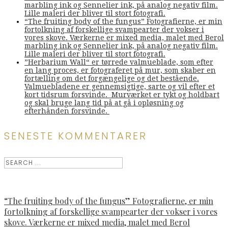
marbling ink og Sennelier ink, på analog negativ film.
Lille maleri der bliver til stort fotografi.
“The fruiting body of the fungus” Fotografierne, er min
fortolkning af forskellige svampearter der vokser i
vores skove. Værkerne er mixed media, malet med Berol
marbling ink og Sennelier ink, på analog negativ film.
Lille maleri der bliver til stort fotografi.
”Herbarium Wall“ er tørrede valmueblade, som efter
en lang proces, er fotograferet på mur, som skaber en
fortælling om det forgængelige og det bestående.
Valmuebladene er gennemsigtige, sarte og vil efter et
kort tidsrum forsvinde. Murværket er tykt og holdbart
og skal bruge lang tid på at gå i opløsning og
efterhånden forsvinde.
SENESTE KOMMENTARER
“The fruiting body of the fungus” Fotografierne, er min
fortolkning af forskellige svampearter der vokser i vores
skove. Værkerne er mixed media, malet med Berol