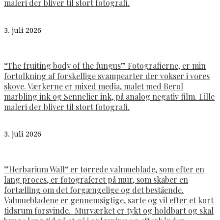
maleri der bliver til stort fotografi.
3. juli 2026
“The fruiting body of the fungus” Fotografierne, er min
fortolkning af forskellige svampearter der vokser i vores
skove. Værkerne er mixed media, malet med Berol
marbling ink og Sennelier ink, på analog negativ film. Lille
maleri der bliver til stort fotografi.
3. juli 2026
”Herbarium Wall“ er tørrede valmueblade, som efter en
lang proces, er fotograferet på mur, som skaber en
fortælling om det forgængelige og det bestående.
Valmuebladene er gennemsigtige, sarte og vil efter et kort
tidsrum forsvinde. Murværket er tykt og holdbart og skal