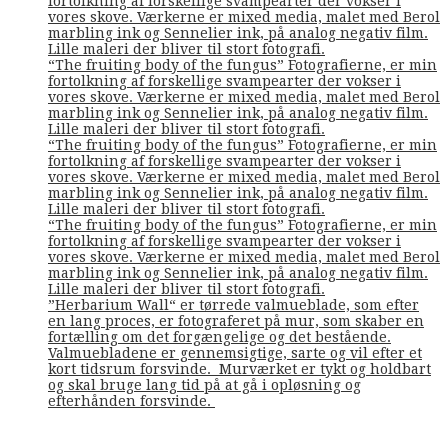
fortolkning af forskellige svampearter der vokser i
vores skove. Værkerne er mixed media, malet med Berol
marbling ink og Sennelier ink, på analog negativ film.
Lille maleri der bliver til stort fotografi.
“The fruiting body of the fungus” Fotografierne, er min
fortolkning af forskellige svampearter der vokser i
vores skove. Værkerne er mixed media, malet med Berol
marbling ink og Sennelier ink, på analog negativ film.
Lille maleri der bliver til stort fotografi.
“The fruiting body of the fungus” Fotografierne, er min
fortolkning af forskellige svampearter der vokser i
vores skove. Værkerne er mixed media, malet med Berol
marbling ink og Sennelier ink, på analog negativ film.
Lille maleri der bliver til stort fotografi.
“The fruiting body of the fungus” Fotografierne, er min
fortolkning af forskellige svampearter der vokser i
vores skove. Værkerne er mixed media, malet med Berol
marbling ink og Sennelier ink, på analog negativ film.
Lille maleri der bliver til stort fotografi.
”Herbarium Wall“ er tørrede valmueblade, som efter
en lang proces, er fotograferet på mur, som skaber en
fortælling om det forgængelige og det bestående.
Valmuebladene er gennemsigtige, sarte og vil efter et
kort tidsrum forsvinde. Murværket er tykt og holdbart
og skal bruge lang tid på at gå i opløsning og
efterhånden forsvinde.