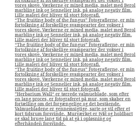
fortolkning af forskellige svampearter der vokser i
vores skove. Værkerne er mixed media, malet med Berol
marbling ink og Sennelier ink, på analog negativ film.
Lille maleri der bliver til stort fotografi.
“The fruiting body of the fungus” Fotografierne, er min
fortolkning af forskellige svampearter der vokser i
vores skove. Værkerne er mixed media, malet med Berol
marbling ink og Sennelier ink, på analog negativ film.
Lille maleri der bliver til stort fotografi.
“The fruiting body of the fungus” Fotografierne, er min
fortolkning af forskellige svampearter der vokser i
vores skove. Værkerne er mixed media, malet med Berol
marbling ink og Sennelier ink, på analog negativ film.
Lille maleri der bliver til stort fotografi.
“The fruiting body of the fungus” Fotografierne, er min
fortolkning af forskellige svampearter der vokser i
vores skove. Værkerne er mixed media, malet med Berol
marbling ink og Sennelier ink, på analog negativ film.
Lille maleri der bliver til stort fotografi.
”Herbarium Wall“ er tørrede valmueblade, som efter
en lang proces, er fotograferet på mur, som skaber en
fortælling om det forgængelige og det bestående.
Valmuebladene er gennemsigtige, sarte og vil efter et
kort tidsrum forsvinde. Murværket er tykt og holdbart
og skal bruge lang tid på at gå i opløsning og
efterhånden forsvinde.