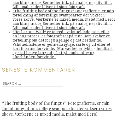
marbling ink og Sennelier ink, på analog negativ film.
Lille maleri der bliver til stort fotografi.
“The fruiting body of the fungus” Fotografierne, er min
fortolkning af forskellige svampearter der vokser i
vores skove. Værkerne er mixed media, malet med Berol
marbling ink og Sennelier ink, på analog negativ film.
Lille maleri der bliver til stort fotografi.
”Herbarium Wall“ er tørrede valmueblade, som efter
en lang proces, er fotograferet på mur, som skaber en
fortælling om det forgængelige og det bestående.
Valmuebladene er gennemsigtige, sarte og vil efter et
kort tidsrum forsvinde. Murværket er tykt og holdbart
og skal bruge lang tid på at gå i opløsning og
efterhånden forsvinde.
SENESTE KOMMENTARER
“The fruiting body of the fungus” Fotografierne, er min
fortolkning af forskellige svampearter der vokser i vores
skove. Værkerne er mixed media, malet med Berol