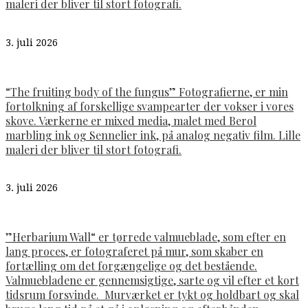
maleri der bliver til stort fotografi.
3. juli 2026
“The fruiting body of the fungus” Fotografierne, er min
fortolkning af forskellige svampearter der vokser i vores
skove. Værkerne er mixed media, malet med Berol
marbling ink og Sennelier ink, på analog negativ film. Lille
maleri der bliver til stort fotografi.
3. juli 2026
”Herbarium Wall“ er tørrede valmueblade, som efter en
lang proces, er fotograferet på mur, som skaber en
fortælling om det forgængelige og det bestående.
Valmuebladene er gennemsigtige, sarte og vil efter et kort
tidsrum forsvinde. Murværket er tykt og holdbart og skal