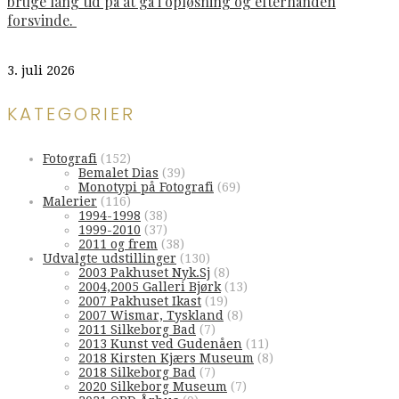
bruge lang tid på at gå i opløsning og efterhånden
forsvinde.
3. juli 2026
KATEGORIER
Fotografi
(152)
Bemalet Dias
(39)
Monotypi på Fotografi
(69)
Malerier
(116)
1994-1998
(38)
1999-2010
(37)
2011 og frem
(38)
Udvalgte udstillinger
(130)
2003 Pakhuset Nyk.Sj
(8)
2004,2005 Galleri Bjørk
(13)
2007 Pakhuset Ikast
(19)
2007 Wismar, Tyskland
(8)
2011 Silkeborg Bad
(7)
2013 Kunst ved Gudenåen
(11)
2018 Kirsten Kjærs Museum
(8)
2018 Silkeborg Bad
(7)
2020 Silkeborg Museum
(7)