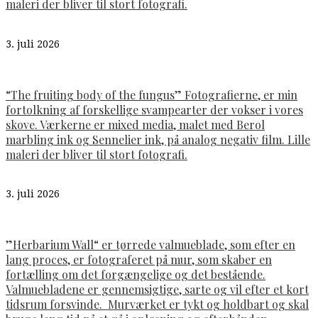
maleri der bliver til stort fotografi.
3. juli 2026
“The fruiting body of the fungus” Fotografierne, er min
fortolkning af forskellige svampearter der vokser i vores
skove. Værkerne er mixed media, malet med Berol
marbling ink og Sennelier ink, på analog negativ film. Lille
maleri der bliver til stort fotografi.
3. juli 2026
”Herbarium Wall“ er tørrede valmueblade, som efter en
lang proces, er fotograferet på mur, som skaber en
fortælling om det forgængelige og det bestående.
Valmuebladene er gennemsigtige, sarte og vil efter et kort
tidsrum forsvinde. Murværket er tykt og holdbart og skal