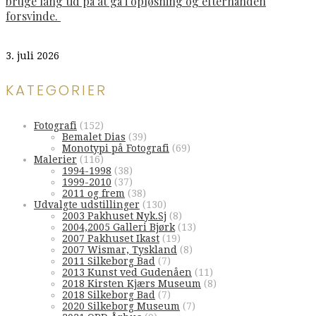
bruge lang tid på at gå i opløsning og efterhånden
forsvinde.
3. juli 2026
KATEGORIER
Fotografi
(152)
Bemalet Dias
(39)
Monotypi på Fotografi
(69)
Malerier
(116)
1994-1998
(38)
1999-2010
(37)
2011 og frem
(38)
Udvalgte udstillinger
(130)
2003 Pakhuset Nyk.Sj
(8)
2004,2005 Galleri Bjørk
(13)
2007 Pakhuset Ikast
(19)
2007 Wismar, Tyskland
(8)
2011 Silkeborg Bad
(7)
2013 Kunst ved Gudenåen
(11)
2018 Kirsten Kjærs Museum
(8)
2018 Silkeborg Bad
(7)
2020 Silkeborg Museum
(7)