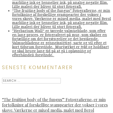
marbling ink og Sennelier ink, på analog negativ film.
Lille maleri der bliver til stort fotografi.
“The fruiting body of the fungus” Fotografierne, er min
fortolkning af forskellige svampearter der vokser i
vores skove. Værkerne er mixed media, malet med Berol
marbling ink og Sennelier ink, på analog negativ film.
Lille maleri der bliver til stort fotografi.
”Herbarium Wall“ er tørrede valmueblade, som efter
en lang proces, er fotograferet på mur, som skaber en
fortælling om det forgængelige og det bestående.
Valmuebladene er gennemsigtige, sarte og vil efter et
kort tidsrum forsvinde. Murværket er tykt og holdbart
og skal bruge lang tid på at gå i opløsning og
efterhånden forsvinde.
SENESTE KOMMENTARER
“The fruiting body of the fungus” Fotografierne, er min
fortolkning af forskellige svampearter der vokser i vores
skove. Værkerne er mixed media, malet med Berol