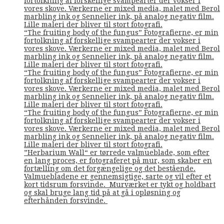
fortolkning af forskellige svampearter der vokser i
vores skove. Værkerne er mixed media, malet med Berol
marbling ink og Sennelier ink, på analog negativ film.
Lille maleri der bliver til stort fotografi.
“The fruiting body of the fungus” Fotografierne, er min
fortolkning af forskellige svampearter der vokser i
vores skove. Værkerne er mixed media, malet med Berol
marbling ink og Sennelier ink, på analog negativ film.
Lille maleri der bliver til stort fotografi.
“The fruiting body of the fungus” Fotografierne, er min
fortolkning af forskellige svampearter der vokser i
vores skove. Værkerne er mixed media, malet med Berol
marbling ink og Sennelier ink, på analog negativ film.
Lille maleri der bliver til stort fotografi.
“The fruiting body of the fungus” Fotografierne, er min
fortolkning af forskellige svampearter der vokser i
vores skove. Værkerne er mixed media, malet med Berol
marbling ink og Sennelier ink, på analog negativ film.
Lille maleri der bliver til stort fotografi.
”Herbarium Wall“ er tørrede valmueblade, som efter
en lang proces, er fotograferet på mur, som skaber en
fortælling om det forgængelige og det bestående.
Valmuebladene er gennemsigtige, sarte og vil efter et
kort tidsrum forsvinde. Murværket er tykt og holdbart
og skal bruge lang tid på at gå i opløsning og
efterhånden forsvinde.