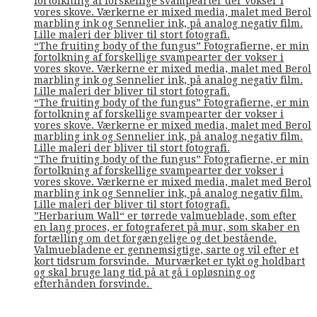
fortolkning af forskellige svampearter der vokser i
vores skove. Værkerne er mixed media, malet med Berol
marbling ink og Sennelier ink, på analog negativ film.
Lille maleri der bliver til stort fotografi.
“The fruiting body of the fungus” Fotografierne, er min
fortolkning af forskellige svampearter der vokser i
vores skove. Værkerne er mixed media, malet med Berol
marbling ink og Sennelier ink, på analog negativ film.
Lille maleri der bliver til stort fotografi.
“The fruiting body of the fungus” Fotografierne, er min
fortolkning af forskellige svampearter der vokser i
vores skove. Værkerne er mixed media, malet med Berol
marbling ink og Sennelier ink, på analog negativ film.
Lille maleri der bliver til stort fotografi.
“The fruiting body of the fungus” Fotografierne, er min
fortolkning af forskellige svampearter der vokser i
vores skove. Værkerne er mixed media, malet med Berol
marbling ink og Sennelier ink, på analog negativ film.
Lille maleri der bliver til stort fotografi.
”Herbarium Wall“ er tørrede valmueblade, som efter
en lang proces, er fotograferet på mur, som skaber en
fortælling om det forgængelige og det bestående.
Valmuebladene er gennemsigtige, sarte og vil efter et
kort tidsrum forsvinde. Murværket er tykt og holdbart
og skal bruge lang tid på at gå i opløsning og
efterhånden forsvinde.