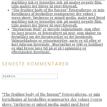
marbling ink og Sennelier ink, på analog negativ film.
Lille maleri der bliver til stort fotografi.
“The fruiting body of the fungus” Fotografierne, er min
fortolkning af forskellige svampearter der vokser i
vores skove. Værkerne er mixed media, malet med Berol
marbling ink og Sennelier ink, på analog negativ film.
Lille maleri der bliver til stort fotografi.
”Herbarium Wall“ er tørrede valmueblade, som efter
en lang proces, er fotograferet på mur, som skaber en
fortælling om det forgængelige og det bestående.
Valmuebladene er gennemsigtige, sarte og vil efter et
kort tidsrum forsvinde. Murværket er tykt og holdbart
og skal bruge lang tid på at gå i opløsning og
efterhånden forsvinde.
SENESTE KOMMENTARER
“The fruiting body of the fungus” Fotografierne, er min
fortolkning af forskellige svampearter der vokser i vores
skove. Værkerne er mixed media, malet med Berol