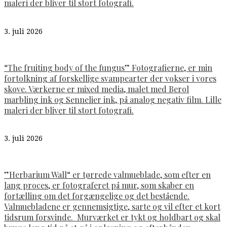
maleri der bliver til stort fotografi.
3. juli 2026
“The fruiting body of the fungus” Fotografierne, er min
fortolkning af forskellige svampearter der vokser i vores
skove. Værkerne er mixed media, malet med Berol
marbling ink og Sennelier ink, på analog negativ film. Lille
maleri der bliver til stort fotografi.
3. juli 2026
”Herbarium Wall“ er tørrede valmueblade, som efter en
lang proces, er fotograferet på mur, som skaber en
fortælling om det forgængelige og det bestående.
Valmuebladene er gennemsigtige, sarte og vil efter et kort
tidsrum forsvinde. Murværket er tykt og holdbart og skal