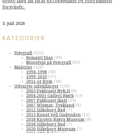
bruge lang tid på at gå i opløsning og efterhånden
forsvinde.
3. juli 2026
KATEGORIER
Fotografi
(152)
Bemalet Dias
(39)
Monotypi på Fotografi
(69)
Malerier
(116)
1994-1998
(38)
1999-2010
(37)
2011 og frem
(38)
Udvalgte udstillinger
(130)
2003 Pakhuset Nyk.Sj
(8)
2004,2005 Galleri Bjørk
(13)
2007 Pakhuset Ikast
(19)
2007 Wismar, Tyskland
(8)
2011 Silkeborg Bad
(7)
2013 Kunst ved Gudenåen
(11)
2018 Kirsten Kjærs Museum
(8)
2018 Silkeborg Bad
(7)
2020 Silkeborg Museum
(7)