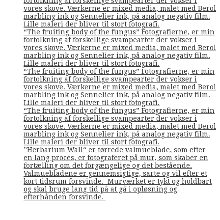
fortolkning af forskellige svampearter der vokser i
vores skove. Værkerne er mixed media, malet med Berol
marbling ink og Sennelier ink, på analog negativ film.
Lille maleri der bliver til stort fotografi.
“The fruiting body of the fungus” Fotografierne, er min
fortolkning af forskellige svampearter der vokser i
vores skove. Værkerne er mixed media, malet med Berol
marbling ink og Sennelier ink, på analog negativ film.
Lille maleri der bliver til stort fotografi.
“The fruiting body of the fungus” Fotografierne, er min
fortolkning af forskellige svampearter der vokser i
vores skove. Værkerne er mixed media, malet med Berol
marbling ink og Sennelier ink, på analog negativ film.
Lille maleri der bliver til stort fotografi.
“The fruiting body of the fungus” Fotografierne, er min
fortolkning af forskellige svampearter der vokser i
vores skove. Værkerne er mixed media, malet med Berol
marbling ink og Sennelier ink, på analog negativ film.
Lille maleri der bliver til stort fotografi.
”Herbarium Wall“ er tørrede valmueblade, som efter
en lang proces, er fotograferet på mur, som skaber en
fortælling om det forgængelige og det bestående.
Valmuebladene er gennemsigtige, sarte og vil efter et
kort tidsrum forsvinde. Murværket er tykt og holdbart
og skal bruge lang tid på at gå i opløsning og
efterhånden forsvinde.