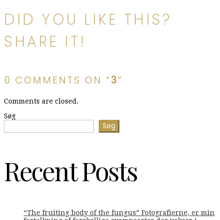
DID YOU LIKE THIS?
SHARE IT!
0 COMMENTS ON “
3
”
Comments are closed.
Søg
Søg
Recent Posts
“The fruiting body of the fungus” Fotografierne, er min