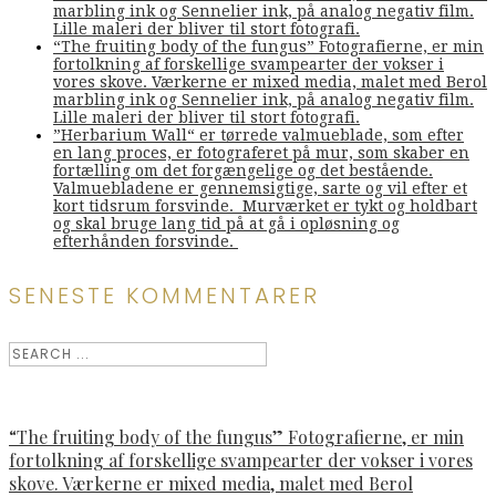
marbling ink og Sennelier ink, på analog negativ film.
Lille maleri der bliver til stort fotografi.
“The fruiting body of the fungus” Fotografierne, er min
fortolkning af forskellige svampearter der vokser i
vores skove. Værkerne er mixed media, malet med Berol
marbling ink og Sennelier ink, på analog negativ film.
Lille maleri der bliver til stort fotografi.
”Herbarium Wall“ er tørrede valmueblade, som efter
en lang proces, er fotograferet på mur, som skaber en
fortælling om det forgængelige og det bestående.
Valmuebladene er gennemsigtige, sarte og vil efter et
kort tidsrum forsvinde. Murværket er tykt og holdbart
og skal bruge lang tid på at gå i opløsning og
efterhånden forsvinde.
SENESTE KOMMENTARER
“The fruiting body of the fungus” Fotografierne, er min
fortolkning af forskellige svampearter der vokser i vores
skove. Værkerne er mixed media, malet med Berol