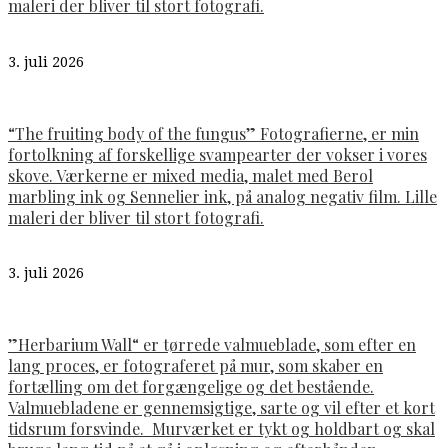
maleri der bliver til stort fotografi.
3. juli 2026
“The fruiting body of the fungus” Fotografierne, er min
fortolkning af forskellige svampearter der vokser i vores
skove. Værkerne er mixed media, malet med Berol
marbling ink og Sennelier ink, på analog negativ film. Lille
maleri der bliver til stort fotografi.
3. juli 2026
”Herbarium Wall“ er tørrede valmueblade, som efter en
lang proces, er fotograferet på mur, som skaber en
fortælling om det forgængelige og det bestående.
Valmuebladene er gennemsigtige, sarte og vil efter et kort
tidsrum forsvinde. Murværket er tykt og holdbart og skal