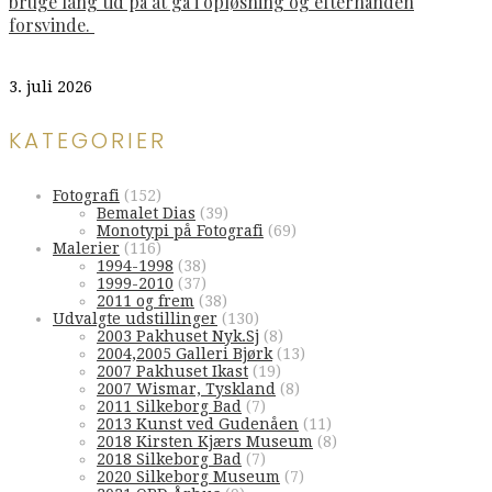
bruge lang tid på at gå i opløsning og efterhånden
forsvinde.
3. juli 2026
KATEGORIER
Fotografi
(152)
Bemalet Dias
(39)
Monotypi på Fotografi
(69)
Malerier
(116)
1994-1998
(38)
1999-2010
(37)
2011 og frem
(38)
Udvalgte udstillinger
(130)
2003 Pakhuset Nyk.Sj
(8)
2004,2005 Galleri Bjørk
(13)
2007 Pakhuset Ikast
(19)
2007 Wismar, Tyskland
(8)
2011 Silkeborg Bad
(7)
2013 Kunst ved Gudenåen
(11)
2018 Kirsten Kjærs Museum
(8)
2018 Silkeborg Bad
(7)
2020 Silkeborg Museum
(7)