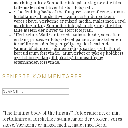
marbling ink og Sennelier ink, på analog negativ film.
Lille maleri der bliver til stort fotografi.
“The fruiting body of the fungus” Fotografierne, er min
fortolkning af forskellige svampearter der vokser i
vores skove. Værkerne er mixed media, malet med Berol
marbling ink og Sennelier ink, på analog negativ film.
Lille maleri der bliver til stort fotografi.
”Herbarium Wall“ er tørrede valmueblade, som efter
en lang proces, er fotograferet på mur, som skaber en
fortælling om det forgængelige og det bestående.
Valmuebladene er gennemsigtige, sarte og vil efter et
kort tidsrum forsvinde. Murværket er tykt og holdbart
og skal bruge lang tid på at gå i opløsning og
efterhånden forsvinde.
SENESTE KOMMENTARER
“The fruiting body of the fungus” Fotografierne, er min
fortolkning af forskellige svampearter der vokser i vores
skove. Værkerne er mixed media, malet med Berol