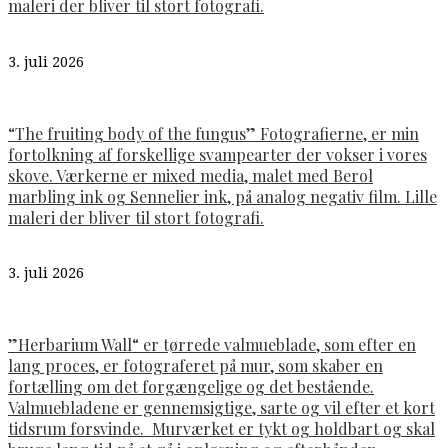
maleri der bliver til stort fotografi.
3. juli 2026
“The fruiting body of the fungus” Fotografierne, er min
fortolkning af forskellige svampearter der vokser i vores
skove. Værkerne er mixed media, malet med Berol
marbling ink og Sennelier ink, på analog negativ film. Lille
maleri der bliver til stort fotografi.
3. juli 2026
”Herbarium Wall“ er tørrede valmueblade, som efter en
lang proces, er fotograferet på mur, som skaber en
fortælling om det forgængelige og det bestående.
Valmuebladene er gennemsigtige, sarte og vil efter et kort
tidsrum forsvinde. Murværket er tykt og holdbart og skal