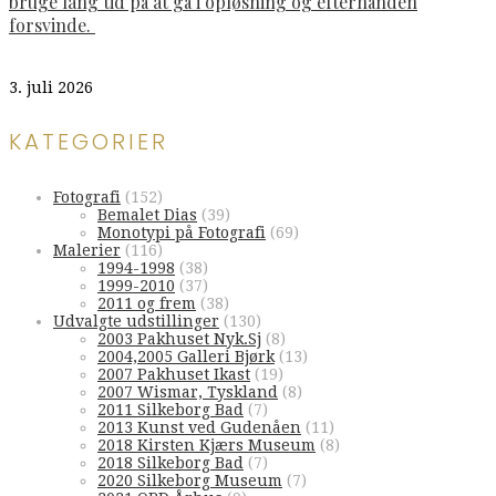
bruge lang tid på at gå i opløsning og efterhånden
forsvinde.
3. juli 2026
KATEGORIER
Fotografi
(152)
Bemalet Dias
(39)
Monotypi på Fotografi
(69)
Malerier
(116)
1994-1998
(38)
1999-2010
(37)
2011 og frem
(38)
Udvalgte udstillinger
(130)
2003 Pakhuset Nyk.Sj
(8)
2004,2005 Galleri Bjørk
(13)
2007 Pakhuset Ikast
(19)
2007 Wismar, Tyskland
(8)
2011 Silkeborg Bad
(7)
2013 Kunst ved Gudenåen
(11)
2018 Kirsten Kjærs Museum
(8)
2018 Silkeborg Bad
(7)
2020 Silkeborg Museum
(7)