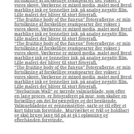
fortolkning af forskellige svampearter der vokser i
vores skove. Værkerne er mixed media, malet med Berol
marbling ink og Sennelier ink, på analog negativ film.
Lille maleri der bliver til stort fotografi.
“The fruiting body of the fungus” Fotografierne, er min
fortolkning af forskellige svampearter der vokser i
vores skove. Værkerne er mixed media, malet med Berol
marbling ink og Sennelier ink, på analog negativ film.
Lille maleri der bliver til stort fotografi.
“The fruiting body of the fungus” Fotografierne, er min
fortolkning af forskellige svampearter der vokser i
vores skove. Værkerne er mixed media, malet med Berol
marbling ink og Sennelier ink, på analog negativ film.
Lille maleri der bliver til stort fotografi.
“The fruiting body of the fungus” Fotografierne, er min
fortolkning af forskellige svampearter der vokser i
vores skove. Værkerne er mixed media, malet med Berol
marbling ink og Sennelier ink, på analog negativ film.
Lille maleri der bliver til stort fotografi.
”Herbarium Wall“ er tørrede valmueblade, som efter
en lang proces, er fotograferet på mur, som skaber en
fortælling om det forgængelige og det bestående.
Valmuebladene er gennemsigtige, sarte og vil efter et
kort tidsrum forsvinde. Murværket er tykt og holdbart
og skal bruge lang tid på at gå i opløsning og
efterhånden forsvinde.