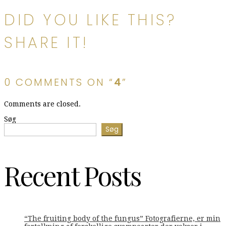
DID YOU LIKE THIS?
SHARE IT!
0 COMMENTS ON “
4
”
Comments are closed.
Søg
Søg
Recent Posts
“The fruiting body of the fungus” Fotografierne, er min