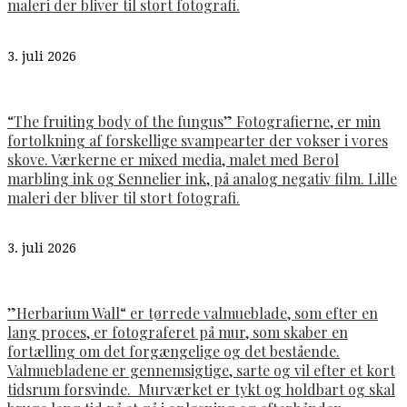
maleri der bliver til stort fotografi.
3. juli 2026
“The fruiting body of the fungus” Fotografierne, er min
fortolkning af forskellige svampearter der vokser i vores
skove. Værkerne er mixed media, malet med Berol
marbling ink og Sennelier ink, på analog negativ film. Lille
maleri der bliver til stort fotografi.
3. juli 2026
”Herbarium Wall“ er tørrede valmueblade, som efter en
lang proces, er fotograferet på mur, som skaber en
fortælling om det forgængelige og det bestående.
Valmuebladene er gennemsigtige, sarte og vil efter et kort
tidsrum forsvinde. Murværket er tykt og holdbart og skal