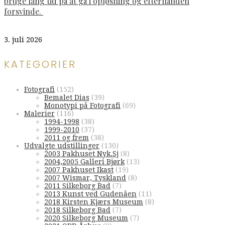
bruge lang tid på at gå i opløsning og efterhånden
forsvinde.
3. juli 2026
KATEGORIER
Fotografi
(152)
Bemalet Dias
(39)
Monotypi på Fotografi
(69)
Malerier
(116)
1994-1998
(38)
1999-2010
(37)
2011 og frem
(38)
Udvalgte udstillinger
(130)
2003 Pakhuset Nyk.Sj
(8)
2004,2005 Galleri Bjørk
(13)
2007 Pakhuset Ikast
(19)
2007 Wismar, Tyskland
(8)
2011 Silkeborg Bad
(7)
2013 Kunst ved Gudenåen
(11)
2018 Kirsten Kjærs Museum
(8)
2018 Silkeborg Bad
(7)
2020 Silkeborg Museum
(7)