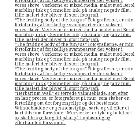
fortolkning af forskellige svampearter der vokser i
vores skove. Værkerne er mixed media, malet med Berol
marbling ink og Sennelier ink, på analog negativ film.
Lille maleri der bliver til stort fotografi.
“The fruiting body of the fungus” Fotografierne, er min
fortolkning af forskellige svampearter der vokser i
vores skove. Værkerne er mixed media, malet med Berol
marbling ink og Sennelier ink, på analog negativ film.
Lille maleri der bliver til stort fotografi.
“The fruiting body of the fungus” Fotografierne, er min
fortolkning af forskellige svampearter der vokser i
vores skove. Værkerne er mixed media, malet med Berol
marbling ink og Sennelier ink, på analog negativ film.
Lille maleri der bliver til stort fotografi.
“The fruiting body of the fungus” Fotografierne, er min
fortolkning af forskellige svampearter der vokser i
vores skove. Værkerne er mixed media, malet med Berol
marbling ink og Sennelier ink, på analog negativ film.
Lille maleri der bliver til stort fotografi.
”Herbarium Wall“ er tørrede valmueblade, som efter
en lang proces, er fotograferet på mur, som skaber en
fortælling om det forgængelige og det bestående.
Valmuebladene er gennemsigtige, sarte og vil efter et
kort tidsrum forsvinde. Murværket er tykt og holdbart
og skal bruge lang tid på at gå i opløsning og
efterhånden forsvinde.