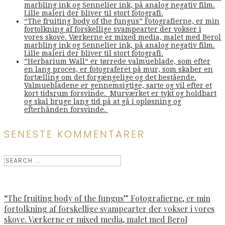
marbling ink og Sennelier ink, på analog negativ film.
Lille maleri der bliver til stort fotografi.
“The fruiting body of the fungus” Fotografierne, er min
fortolkning af forskellige svampearter der vokser i
vores skove. Værkerne er mixed media, malet med Berol
marbling ink og Sennelier ink, på analog negativ film.
Lille maleri der bliver til stort fotografi.
”Herbarium Wall“ er tørrede valmueblade, som efter
en lang proces, er fotograferet på mur, som skaber en
fortælling om det forgængelige og det bestående.
Valmuebladene er gennemsigtige, sarte og vil efter et
kort tidsrum forsvinde. Murværket er tykt og holdbart
og skal bruge lang tid på at gå i opløsning og
efterhånden forsvinde.
SENESTE KOMMENTARER
“The fruiting body of the fungus” Fotografierne, er min
fortolkning af forskellige svampearter der vokser i vores
skove. Værkerne er mixed media, malet med Berol