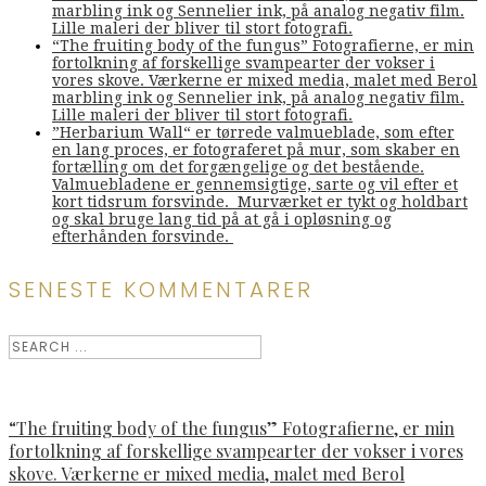
marbling ink og Sennelier ink, på analog negativ film.
Lille maleri der bliver til stort fotografi.
“The fruiting body of the fungus” Fotografierne, er min
fortolkning af forskellige svampearter der vokser i
vores skove. Værkerne er mixed media, malet med Berol
marbling ink og Sennelier ink, på analog negativ film.
Lille maleri der bliver til stort fotografi.
”Herbarium Wall“ er tørrede valmueblade, som efter
en lang proces, er fotograferet på mur, som skaber en
fortælling om det forgængelige og det bestående.
Valmuebladene er gennemsigtige, sarte og vil efter et
kort tidsrum forsvinde. Murværket er tykt og holdbart
og skal bruge lang tid på at gå i opløsning og
efterhånden forsvinde.
SENESTE KOMMENTARER
“The fruiting body of the fungus” Fotografierne, er min
fortolkning af forskellige svampearter der vokser i vores
skove. Værkerne er mixed media, malet med Berol