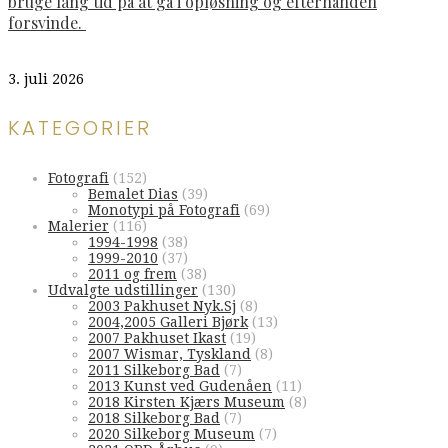
bruge lang tid på at gå i opløsning og efterhånden
forsvinde.
3. juli 2026
KATEGORIER
Fotografi
(152)
Bemalet Dias
(39)
Monotypi på Fotografi
(69)
Malerier
(116)
1994-1998
(38)
1999-2010
(37)
2011 og frem
(38)
Udvalgte udstillinger
(130)
2003 Pakhuset Nyk.Sj
(8)
2004,2005 Galleri Bjørk
(13)
2007 Pakhuset Ikast
(19)
2007 Wismar, Tyskland
(8)
2011 Silkeborg Bad
(7)
2013 Kunst ved Gudenåen
(11)
2018 Kirsten Kjærs Museum
(8)
2018 Silkeborg Bad
(7)
2020 Silkeborg Museum
(7)