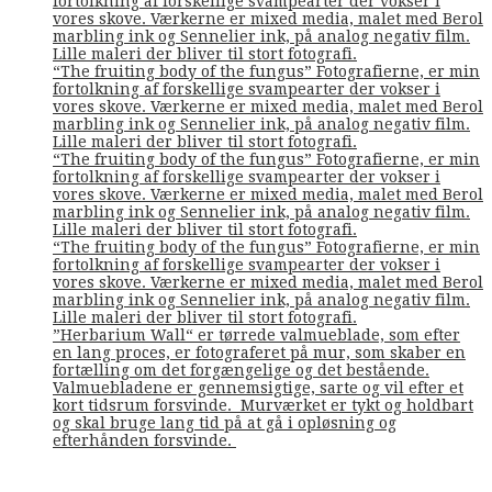
fortolkning af forskellige svampearter der vokser i
vores skove. Værkerne er mixed media, malet med Berol
marbling ink og Sennelier ink, på analog negativ film.
Lille maleri der bliver til stort fotografi.
“The fruiting body of the fungus” Fotografierne, er min
fortolkning af forskellige svampearter der vokser i
vores skove. Værkerne er mixed media, malet med Berol
marbling ink og Sennelier ink, på analog negativ film.
Lille maleri der bliver til stort fotografi.
“The fruiting body of the fungus” Fotografierne, er min
fortolkning af forskellige svampearter der vokser i
vores skove. Værkerne er mixed media, malet med Berol
marbling ink og Sennelier ink, på analog negativ film.
Lille maleri der bliver til stort fotografi.
“The fruiting body of the fungus” Fotografierne, er min
fortolkning af forskellige svampearter der vokser i
vores skove. Værkerne er mixed media, malet med Berol
marbling ink og Sennelier ink, på analog negativ film.
Lille maleri der bliver til stort fotografi.
”Herbarium Wall“ er tørrede valmueblade, som efter
en lang proces, er fotograferet på mur, som skaber en
fortælling om det forgængelige og det bestående.
Valmuebladene er gennemsigtige, sarte og vil efter et
kort tidsrum forsvinde. Murværket er tykt og holdbart
og skal bruge lang tid på at gå i opløsning og
efterhånden forsvinde.