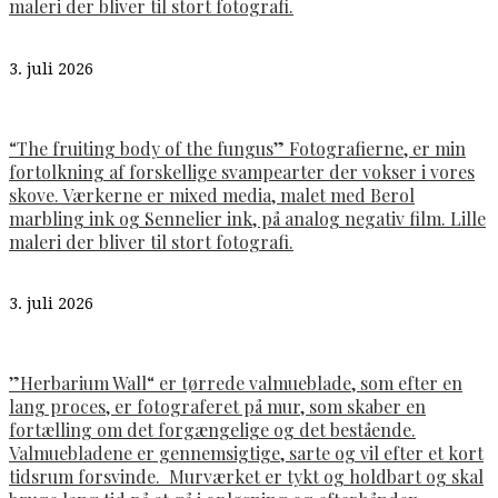
maleri der bliver til stort fotografi.
3. juli 2026
“The fruiting body of the fungus” Fotografierne, er min
fortolkning af forskellige svampearter der vokser i vores
skove. Værkerne er mixed media, malet med Berol
marbling ink og Sennelier ink, på analog negativ film. Lille
maleri der bliver til stort fotografi.
3. juli 2026
”Herbarium Wall“ er tørrede valmueblade, som efter en
lang proces, er fotograferet på mur, som skaber en
fortælling om det forgængelige og det bestående.
Valmuebladene er gennemsigtige, sarte og vil efter et kort
tidsrum forsvinde. Murværket er tykt og holdbart og skal